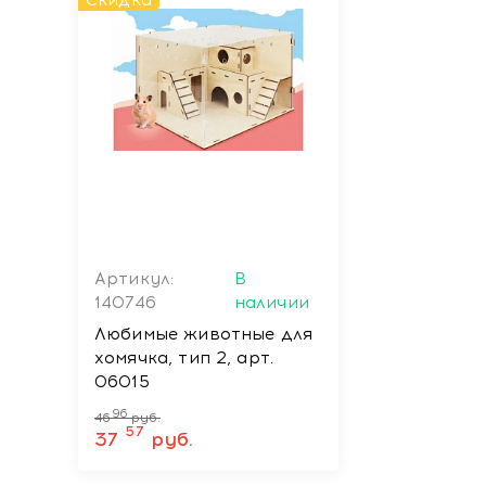
Скидка
Артикул:
В
140746
наличии
Любимые животные для
хомячка, тип 2, арт.
06015
96
46
руб.
57
37
руб.