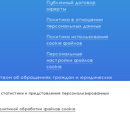
Публичный договор
оферты
Политика в отношении
персональных данных
Политика использования
cookie файлов
Персональные
настройки файлов
cookie
ством об обращениях граждан и юридических
7 270 33 26.
 статистики и представления персонализированных
й о нарушении их прав, предусмотренных
@kakvapteke.by
олитикой обработки файлов cookie