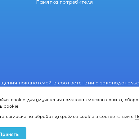
Памятка потребителя
щения покупателей в соответствии с законодатель
, отдел торговли и услуг: +375 17 270-29-14, +375 1
йлы cookie для улучшения пользовательского опыта, сбора
лномоченного рассматривать обращения покупателе
ь cookie
ей:766-55-88 (для всех мобильных операторов), info
ате согласие на обработку файлов cookie в соответствии с
П
ки и товаров для
Принять