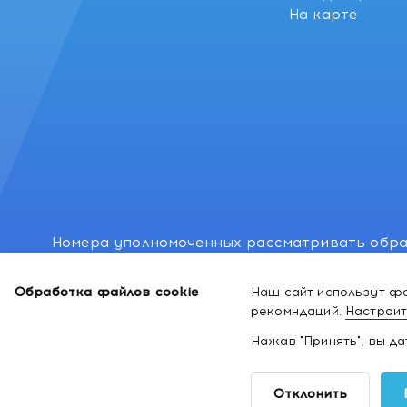
На карте
Номера уполномоченных рассматривать обра
лиц: Минский районный исполнительный комитет
Обработка файлов cookie
Наш сайт использут фа
Номер и адрес электронной почты лица, упо
рекомндаций.
Настроит
законодательством о защите прав потребител
Нажав "Принять", вы д
2026 ©
Интернет-магазин космети
Отклонить
здоровья