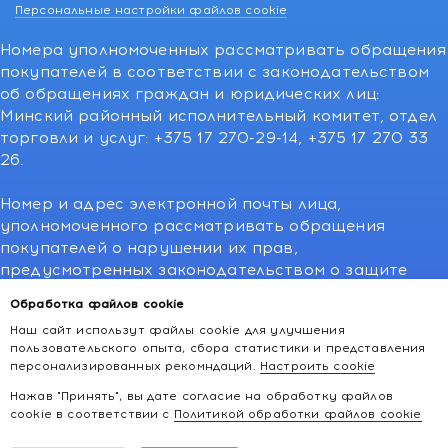
Персональные настройки файлов cookie
Номера уполномоченных рассматривать обращения
покупателей в соответствии с законодательством
об обращениях граждан и юридических лиц:
Минский районный исполнительный комитет, отдел
торговли и услуг: +375 17 270-29-14, +375 17 270 33
26.
Номер и адрес электронной почты лица,
уполномоченного рассматривать обращения
покупателей о нарушении их прав,
предусмотренных законодательством о защите
прав потребителей:766-55-88 (для всех мобильных
Обработка файлов cookie
операторов), info@kakvapteke.by
Наш сайт использут файлы cookie для улучшения
пользовательского опыта, сбора статистики и представления
персонализированных рекомндаций.
Настроить cookie
Нажав "Принять", вы дате согласие на обработку файлов
cookie в соответствии с
Политикой обработки файлов cookie