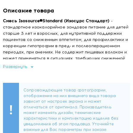
Описание товара
Смесь Isosource®Standard (Изосурс Стандарт)
-
стандартное изокалорийное зондовое питание для детей
старше 3 лет и взрослых, для нутритивной поддержки
пациентов со сниженным аппетитом, для профилактики и
коррекции гипотрофии в пред- и послеоперационном
периодах, при анемиях. Не содержит пищевых волокон и
может применяться в ситуациях, требующих сниженной
моторики кишки.
Развернуть
Показания к применению
Подготовка к операции и послеоперационный
период (травмы, ожоги, операции на ЖКТ и т.д.)
Снижение массы тела (анорексии различной
этиологии)
Дополнительное питание при онкологических
заболеваниях
Заболевания желудочно-кишечного тракта (ЖКТ):
лучевые энтериты, химиотерапия, холецистит,