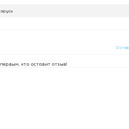
авкой в Минске
ларусь
Остав
первым, кто оставит отзыв!