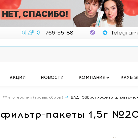
766-55-88
Telegram
АКЦИИ
НОВОСТИ
КОМПАНИЯ
КЛУБ S
Фитотерапия (травы, сборы)
БАД "03Бронхофито"фильтр-пак
фильтр-пакеты 1,5г №2