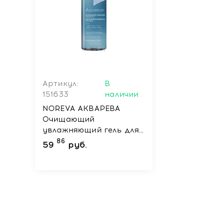
Артикул:
В
151633
наличии
NOREVA АКВАРЕВА
Oчищающий
увлажняющий гель для
лица и тела , 400 мл
86
59
руб.