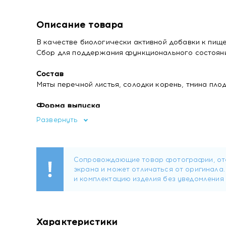
Описание товара
В качестве биологически активной добавки к пищ
Сбор для поддержания функционального состояни
Состав
Мяты перечной листья, солодки корень, тмина пло
Форма выпуска
Фильтр-пакеты по 1,5 г.
Развернуть
Рекомендации по применению
Лицам старше 18 лет фильтр-пакет залить стакано
внутрь в теплом виде не более 3-х раз в день до е
Перед применением рекомендуется проконсультир
Не является лекарственным средством.
Противопоказания
Индивидуальная непереносимость компонентов про
Характеристики