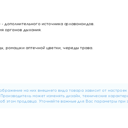
е - дополнительного источника флавоноидов.
я органов дыхания.
ды, ромашки аптечной цветки, череды трава.
м (200 мл) горячей кипяченой воды, настаивать 5-10 мин. П
ды.
оваться с врачом.
дукта, беременность, кормление грудью.