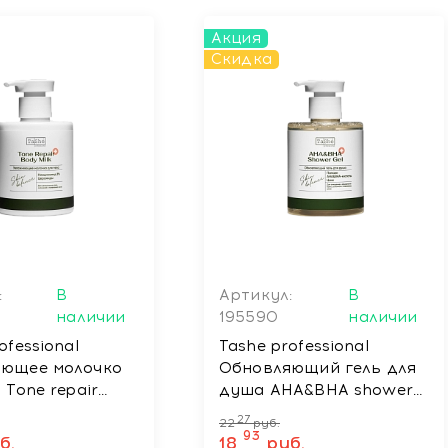
Акция
Скидка
:
В
Артикул:
В
наличии
195590
наличии
ofessional
Tashe professional
яющее молочко
Обновляющий гель для
 Tone repair
душа AHA&BHA shower
k, 280 мл
gel, 280 мл
27
22
руб.
93
б.
18
руб.