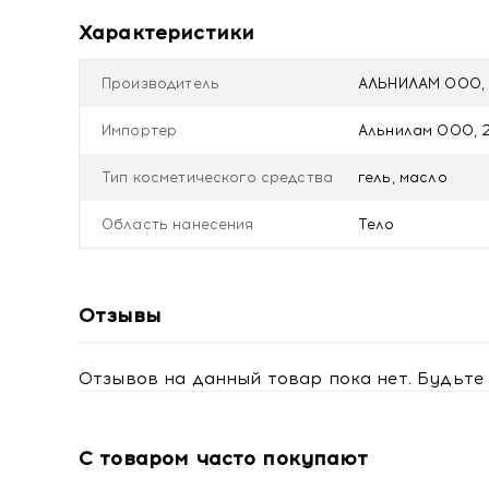
Преимущества:
Характеристики
Бережное деликатное очищение без пересу
Производитель
АЛЬНИЛАМ ООО, 
Поддержание защитного барьера кожи
Некомедогенное средство
Импортер
Альнилам ООО, 2
Интенсивное питание и смягчение кожи
Нежный уход для самой чувствительной кож
Тип косметического средства
гель, масло
Тип кожи: для чувствительной, склонной к сухост
рН: 5,5 - 7,5
Область нанесения
Тело
Отзывы
Отзывов на данный товар пока нет. Будьте 
С товаром часто покупают