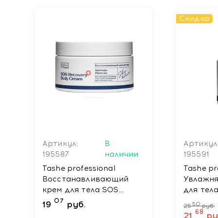
Скидка
Артикул:
В
Артикул
195587
наличии
195591
Tashe professional
Tashe pr
Восстанавливающий
Увлажн
крем для тела SOS
для тела
recovery body cream,
body mil
07
19
руб.
50
25
руб.
250 мл
68
21
ру