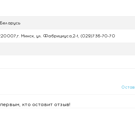
шивания
Беларусь
20007,г. Минск, ул. Фабрициуса,2-1, (029)736-70-70
и
и и обезвоженности кожи
Остав
первым, кто оставит отзыв!