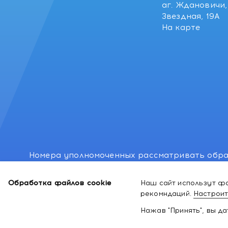
аг. Ждановичи, 
Звездная, 19А
На карте
Номера уполномоченных рассматривать обра
лиц: Минский районный исполнительный комитет
Обработка файлов cookie
Наш сайт использут фа
Номер и адрес электронной почты лица, упо
рекомндаций.
Настроит
законодательством о защите прав потребител
Нажав "Принять", вы д