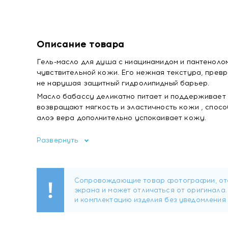
Описание товара
Гель-масло для душа с ниацинамидом и пантенол
чувствительной кожи. Его нежная текстура, превр
не нарушая защитный гидролипидный барьер.
Масло бабассу деликатно питает и поддерживает 
возвращают мягкость и эластичность кожи , спос
алоэ вера дополнительно успокаивает кожу.
Активные компоненты:
Развернуть
Мягкие ПАВ обеспечивают бережное очищени
Масло бабассу смягчает и питает кожу, не 
на коже.
Ниацинамид успокаивает, снимает раздраже
действие.
Экстракт алоэ вера интенсивно увлажняет и
повышает эластичность и упругость. Освеж
Пантенол поддерживает гидробаланс и препя