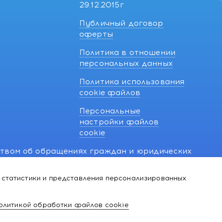
29.12.2015г
Публичный договор
оферты
Политика в отношении
персональных данных
Политика использования
cookie файлов
Персональные
настройки файлов
cookie
ством об обращениях граждан и юридических
7 270 33 26.
 статистики и представления персонализированных
й о нарушении их прав, предусмотренных
@kakvapteke.by
олитикой обработки файлов cookie