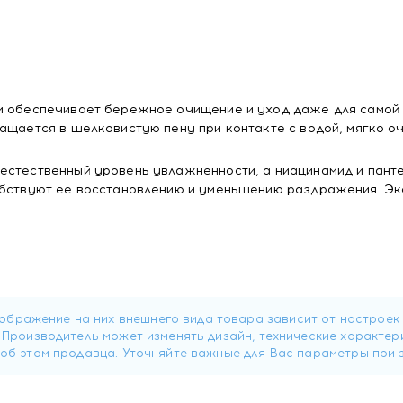
ом обеспечивает бережное очищение и уход даже для самой
ащается в шелковистую пену при контакте с водой, мягко о
естественный уровень увлажненности, а ниацинамид и пант
обствуют ее восстановлению и уменьшению раздражения. Эк
е, не нарушая липидный слой кожи и не пересушивая ее
забивает поры, быстро впитывается не оставляя неприятных
ние и покраснения, выравнивает тон кожи и оказывает увл
 успокаивает кожу, устраняет жжение, зуд, шелушение на 
ает и тонизирует, поддерживая ощущение свежести после д
тствует появлению чувство стянутости после душа.