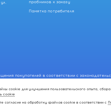
пробников к заказу
ул.
Памятка потребителя
щения покупателей в соответствии с законодатель
, отдел торговли и услуг: +375 17 270-29-14, +375 1
йлы cookie для улучшения пользовательского опыта, сбора
лномоченного рассматривать обращения покупателе
ь cookie
ей:766-55-88 (для всех мобильных операторов), info
ате согласие на обработку файлов cookie в соответствии с
П