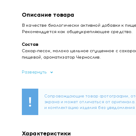
Описание товара
В качестве биологически активной добавки к пище
Рекомендуется как общеукрепляющее средство.
Состав
Сахар-песок, молоко цельное сгущенное с сахаро
пищевой, ароматизатор Чернослив.
Пищевая ценность 100 г продукта
Развернуть
Углеводы – 82 г; белки – 7 г; жиры – 3,4 г; железо -
Энергетическая ценность – 390 ккал/1630 кДж.
Форма выпуска
Плитка 40 грамм.
Рекомендации по применению
Принимать во время еды, детям с 3-х лет по 30 г (3/
Не является лекарственным средством.
Характеристики