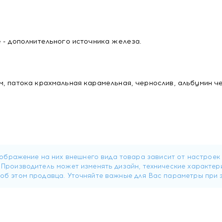
 - дополнительного источника железа.
м, патока крахмальная карамельная, чернослив, альбумин ч
 5 мг.
4 плитки), взрослым по 50 г (1 и 1/4 плитки) в день.