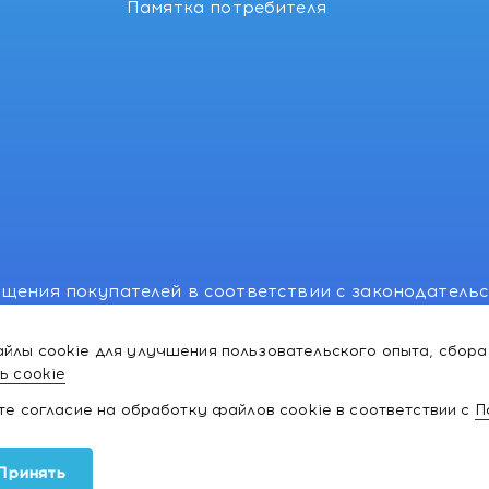
Памятка потребителя
щения покупателей в соответствии с законодатель
, отдел торговли и услуг: +375 17 270-29-14, +375 1
йлы cookie для улучшения пользовательского опыта, сбора
лномоченного рассматривать обращения покупателе
ь cookie
ей:766-55-88 (для всех мобильных операторов), info
ате согласие на обработку файлов cookie в соответствии с
П
ки и товаров для
Принять