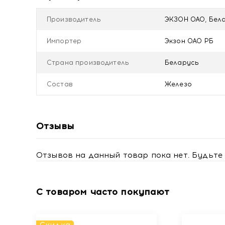
Противопоказания
Индивидуальная непереносимость компонентов про
Производитель
ЭКЗОН ОАО, Бел
Купить Гематоген с черносливом 40г с доставкой
Импортер
Экзон ОАО РБ
Страна производитель
Беларусь
Состав
Железо
Отзывы
Отзывов на данный товар пока нет. Будьте 
С товаром часто покупают