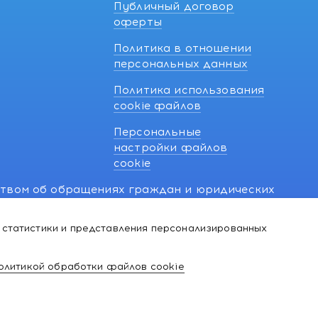
Публичный договор
оферты
Политика в отношении
персональных данных
Политика использования
cookie файлов
Персональные
настройки файлов
cookie
ством об обращениях граждан и юридических
7 270 33 26.
 статистики и представления персонализированных
й о нарушении их прав, предусмотренных
@kakvapteke.by
олитикой обработки файлов cookie