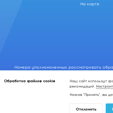
На карте
Номера уполномоченных рассматривать обра
лиц: Минский районный исполнительный комитет
Обработка файлов cookie
Наш сайт использут фа
Номер и адрес электронной почты лица, упо
рекомндаций.
Настроит
законодательством о защите прав потребител
Нажав "Принять", вы д
2026 ©
Интернет-магазин космети
Отклонить
здоровья