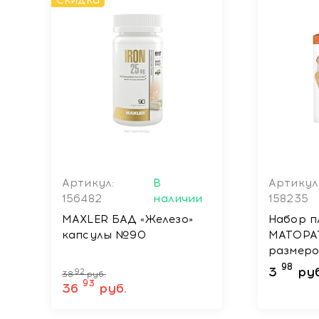
Скидка
Артикул:
В
Артикул
156482
наличии
158235
MAXLER БАД «Железо»
Набор п
капсулы №90
MATOPA
размеро
19мм х 
98
3
руб
92
38
руб.
93
36
руб.