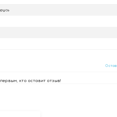
дукта, сахарный диабет.
арусь
 в Минске
Остав
первым, кто оставит отзыв!