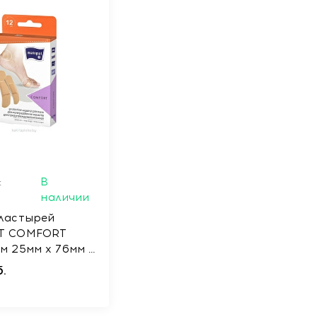
:
В
наличии
ластырей
T COMFORT
м 25мм х 76мм и
76мм
.