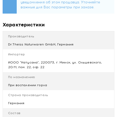
Противопоказания
Индивидуальная непереносимость компонентов,
беременность, кормление грудью, сахарный диабет.
Характеристики
Купить Доктор Тайсс Леденцы Шалфей и апельсин +
Производитель
витамин С 75г. с доставкой в Минске
Dr.Theiss Naturwaren GmbH, Германия
Импортер
ИООО "Натусана", 220073, г. Минск, ул. Ольшевского,
20/11, пом. 22, оф. 22
По назначению
При воспалении горла
Страна производитель
Германия
Состав