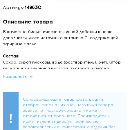
Артикул:
149630
Описание товара
В качестве биологически активной добавки к пище -
дополнительного источника витамина С, содержащей
эфирные масла.
Состав
Сахар, сироп глюкозы, вода (растворитель), регулятор
кислотности лимонная кислота, экстракт шалфея,
аскорбиновая кислота, натуральные ароматизаторы
Развернуть
(апельсин, шалфей, лимон), масло лимона.
Рекомендации по применению
Лицам старше 18 лет принимать по 3 - 5 леденцов в день,
держать во рту до полного рассасывания, во время еды.
Не превышать рекомендуемую суточную дозу.
Перед применением рекомендуется
проконсультироваться с врачом.
Не является лекарственным средством.