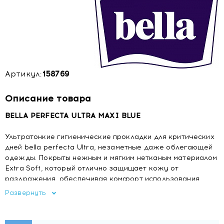
Артикул:
158769
Описание товара
BELLA PERFECTA ULTRA MAXI BLUE
Ультратонкие гигиенические прокладки для критических
дней bella perfecta Ultra, незаметные даже облегающей
одежды. Покрыты нежным и мягким нетканым материалом
Extra Soft, который отлично защищает кожу от
раздражения, обеспечивая комфорт использования.
Подходит также для обильных выделений.
Развернуть
Количество в упаковке штук
: 8