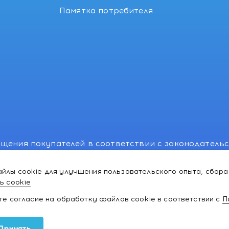
Памятка потребителя
щения покупателей в соответствии с законодатель
, отдел торговли и услуг: +375 17 270-29-14, +375 1
йлы cookie для улучшения пользовательского опыта, сбора
лномоченного рассматривать обращения покупателе
ь cookie
ей:766-55-88 (для всех мобильных операторов), info
ате согласие на обработку файлов cookie в соответствии с
П
ки и товаров для
Принять