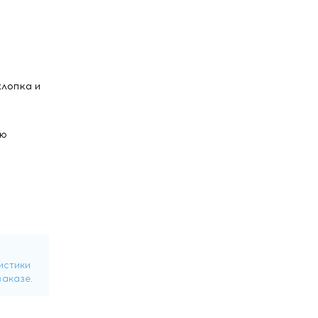
хлопка и
ию
 на
я
на,