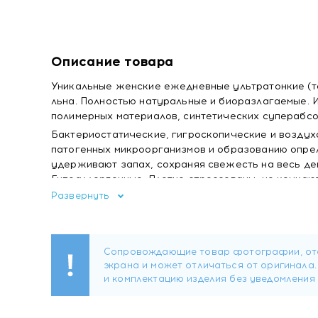
Описание товара
Уникальные женские ежедневные ультратонкие (то
льна. Полностью натуральные и биоразлагаемые. 
полимерных материалов, синтетических суперабсо
Бактериостатические, гигроскопические и воздух
патогенных микроорганизмов и образованию опре
удерживают запах, сохраняя свежесть на весь ден
Гипоаллергенные. Плотно спрессованы, не комкают
Развернуть
Прокладки LINO созданы для женщин, которые за
Преимущества натуральных биоразлагаем
верхний слой прокладки из хлопка натураль
минералы и масла, которые придают мягкость
бактериостатические* свойства хлопка и л
прокладку в процессе эксплуатации), пред
прокладки до 8 часов;
благодаря высокой поглотительной способнос