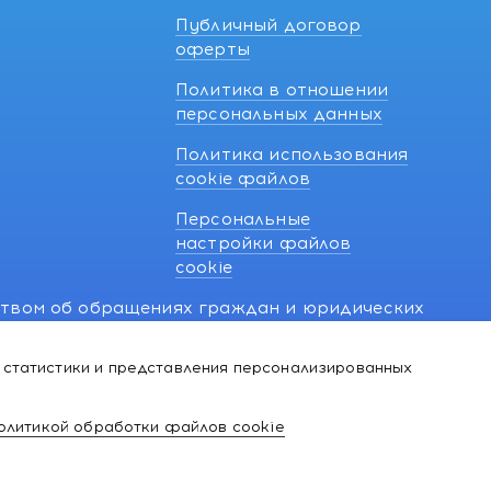
Публичный договор
оферты
Политика в отношении
персональных данных
Политика использования
cookie файлов
Персональные
настройки файлов
cookie
ством об обращениях граждан и юридических
7 270 33 26.
 статистики и представления персонализированных
й о нарушении их прав, предусмотренных
@kakvapteke.by
олитикой обработки файлов cookie