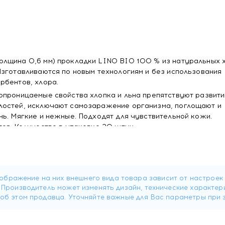
лщина 0,6 мм) прокладки LINO BIO 100 % из натуральных 
Изготавливаются по новым технологиям и без использования
рбентов, хлора.
опроницаемые свойства хлопка и льна препятствуют развит
лостей, исключают самозаражение организма, поглощают и
ь. Мягкие и нежные. Подходят для чувствительной кожи.
ся. Количество в упаковке 20 штук.
ботятся о своем здоровье и окружающей среде!
ых хлопко-льняных прокладок LINO BIO 100 %
ного цвета, термически обработанного, содержит природные
 и сухость поверхности, прилегающей к телу;
ьна: сдерживают размножение микроорганизмов (попадающих
отвращают самозаражение и продлевают время использовани
ти (гигроскопичность) и воздухопроницаемости хлопка и ль