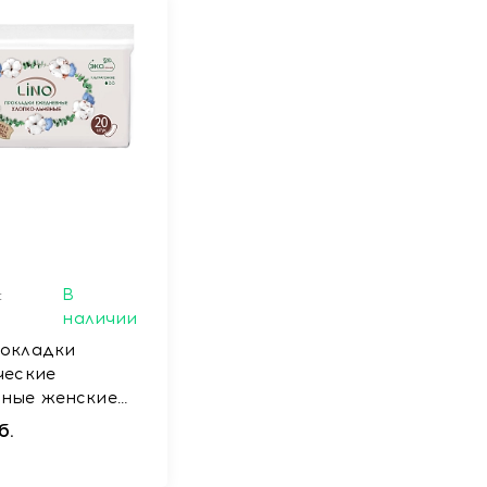
микроорганизмов;
отно из гигроскопического льна и хлопка, отбеленных кисл
пка и льна.
. Удерживает влагу и микроорганизмы внутри прокладки, с
организма.
енка из кукурузного и картофельного крахмала, вместо по
дышать».
лоем на основе натурального каучука.
:
В
наличии
окладки
ческие
ные женские
льняные
б.
нкие, п/э мяг.
т