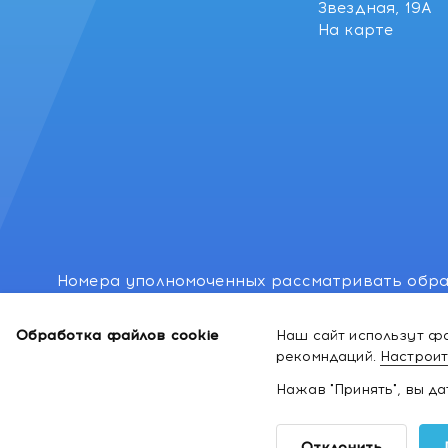
Звездная, 19А
На карте
Номера уполномоченных рассматривать обра
лиц: Минский районный исполнительный комитет
Обработка файлов cookie
Наш сайт использут фа
Номер и адрес электронной почты лица, упо
рекомндаций.
Настроит
законодательством о защите прав потребител
Нажав "Принять", вы д
2026 ©
Интернет-магазин космети
Отклонить