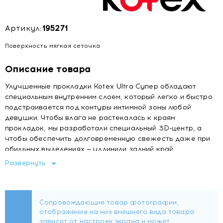
Артикул:
195271
Поверхность мягкая сеточка
Описание товара
Улучшенные прокладки Kotex Ultra Супер обладают
специальным внутренним слоем, который легко и быстро
подстраивается под контуры интимной зоны любой
девушки. Чтобы влага не растекалась к краям
прокладок, мы разработали специальный 3D-центр, а
чтобы обеспечить долговременную свежесть даже при
обильных выделениях — удлинили задний край.
Эластичные желобки добавляют изделиям
Развернуть
дополнительную гибкость и способность прилегать к
телу плотнее, чем остальные прокладки.