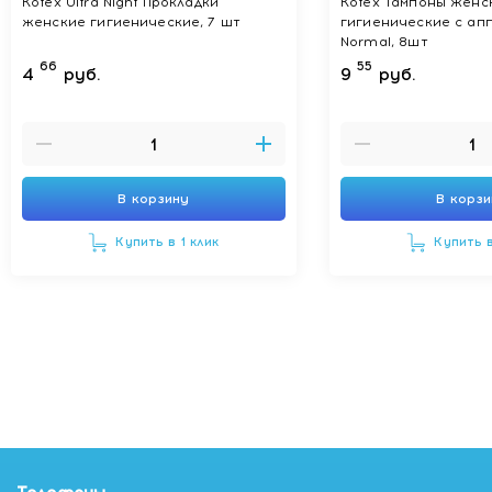
Kotex Ultra Night Прокладки
Kotex Тампоны женс
женские гигиенические, 7 шт
гигиенические с ап
Normal, 8шт
66
55
4
руб.
9
руб.
В корзину
В корз
Купить в 1 клик
Купить в