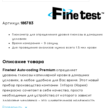
Артикул:
186783
Глюкометр для определения уровня глюкозы в домашних
условиях
Время измерения — 9 секунд
Для проведения анализов нужно всего 1.5 мкл крови
Описание товара
Finetest Auto-coding Premium
определяет
уровень глюкозы капиллярной крови в домашних
условиях, в любое удобное для Вас время. Этот новый
прибор производства компании Infopia (Корея)
прекрасно сочетает в себе качества, просто
необходимые для устройства,от которого зависит
здоровье человека – это удивительная надёжность
самого аппарата и его потрясающая точность.
Развернуть