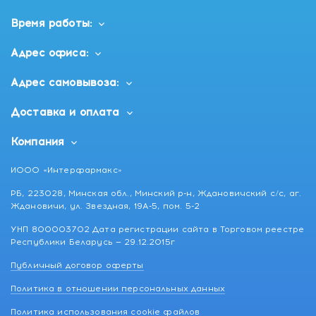
Чёткое изображение на большом экране дисплея
глюкометра позволяет легко считывать полученные
Время работы:
данные людям с плохим зрением.
Адрес офиса:
Комплектация:
Глюкометр
Адрес самовывоза:
Устройство для прокола пальца – 1 шт.;
Ланцеты – 25шт. ;
Доставка и оплата
Тест-полоски – 25шт.;
Инструкция по эксплуатации на русском языке – 1
Компания
шт.;
Блокнот для записи результатов измерений – 1 шт.;
ИООО «Интерфармакс»
Чехол для хранения – 1 шт.;
РБ, 223028, Минская обл., Минский р-н, Ждановичский с/с, аг.
Комплект элементов питания – 1 шт.
Ждановичи, ул. Звездная, 19А-5, пом. 5-2
УНП 800003702 Дата регистрации сайта в Торговом реестре
Республики Беларусь — 29.12.2015г
Публичный договор оферты
Политика в отношении персональных данных
Политика использования cookie файлов