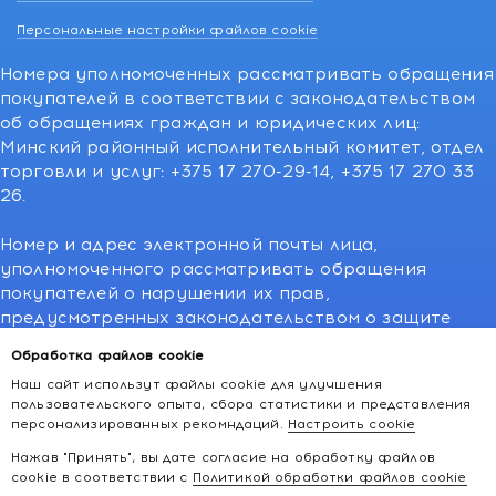
Персональные настройки файлов cookie
Номера уполномоченных рассматривать обращения
покупателей в соответствии с законодательством
об обращениях граждан и юридических лиц:
Минский районный исполнительный комитет, отдел
торговли и услуг: +375 17 270-29-14, +375 17 270 33
26.
Номер и адрес электронной почты лица,
уполномоченного рассматривать обращения
покупателей о нарушении их прав,
предусмотренных законодательством о защите
прав потребителей:766-55-88 (для всех мобильных
Обработка файлов cookie
операторов), info@kakvapteke.by
Наш сайт использут файлы cookie для улучшения
пользовательского опыта, сбора статистики и представления
персонализированных рекомндаций.
Настроить cookie
Нажав "Принять", вы дате согласие на обработку файлов
cookie в соответствии с
Политикой обработки файлов cookie