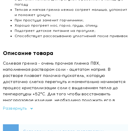
погоду
Теплая и мягкая грелка нежно согреет малыша, успокоит
и поможет уснуть;
При простуде заменит горчичники;
Хорошо прогреет нос, горло, грудь, спину;
Подогреет детское питание на прогулке;
Способствует рассасыванию уплотнений после прививок
Описание товара
Солевая грелка - очень прочная пленка ПВХ,
наполненная раствором соли - ацетатом натрия. В
растворе плавает палочка-пускатель, которую
достаточно слегка перегнуть и моментально начинается
процесс кристаллизации соли с выделением тепла до
температуры +52°C. Для того чтобы восстановить
многоразовое изделие, необходимо положить его в
емкость с водой, довести до кипения и кипятить в течение
Развернуть
10-15 минут до полного растворения кристаллов и оно
снова готово к работе.
Солевая грелка "Детская" изготовлена в форме