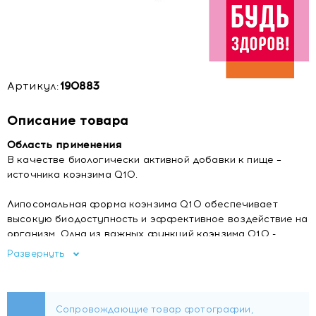
Артикул:
190883
Описание товара
Область применения
В качестве биологически активной добавки к пище –
источника коэнзима Q10.
Липосомальная форма коэнзима Q10 обеспечивает
высокую биодоступность и эффективное воздействие на
организм. Одна из важных функций коэнзима Q10 -
поддержка работы сердечно-сосудистой системы. Он
Развернуть
способствует повышению физической выносливости,
является мощным антиоксидантом, участвует в
регенерации клеток, способствует замедлению
возрастных изменений и улучшению состояния кожи.