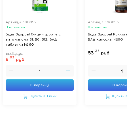
Артикул: 190852
Артикул: 190853
В наличии
В наличии
Будь Здоров! Глицин форте с
Будь Здоров! Коллаг
витаминами В1, В6, В12, БАД
БАД капсулы №90
таблетки №60
27
53
руб.
20
18
руб.
93
9
руб.
В корзину
В корз
Купить в 1 клик
Купить в