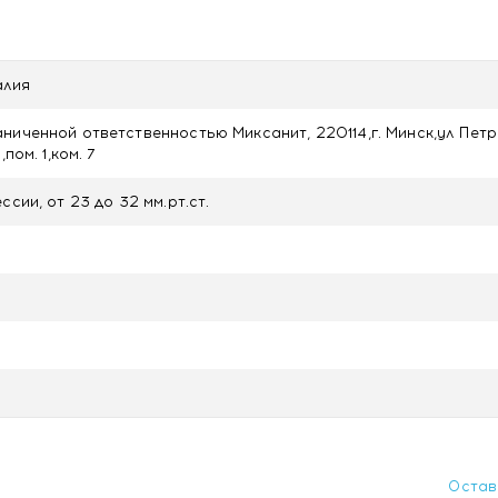
талия
ниченной ответственностью Миксанит, 220114,г. Минск,ул Пет
пом. 1,ком. 7
ссии, от 23 до 32 мм.рт.ст.
Остав