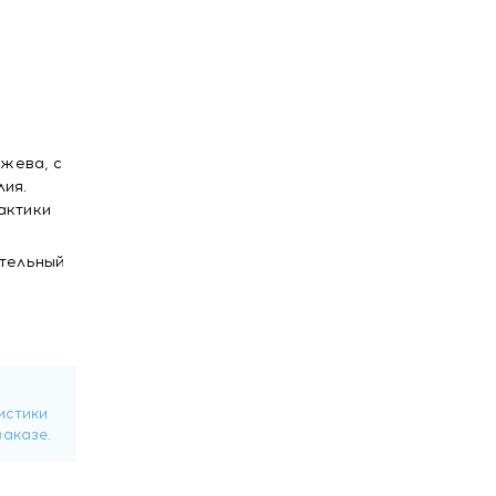
ужева, с
ия.
актики
ительный