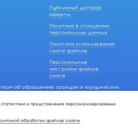
Публичный договор
оферты
Политика в отношении
персональных данных
Политика использования
cookie файлов
Персональные
настройки файлов
cookie
ством об обращениях граждан и юридических
7 270 33 26.
 статистики и представления персонализированных
й о нарушении их прав, предусмотренных
@kakvapteke.by
олитикой обработки файлов cookie