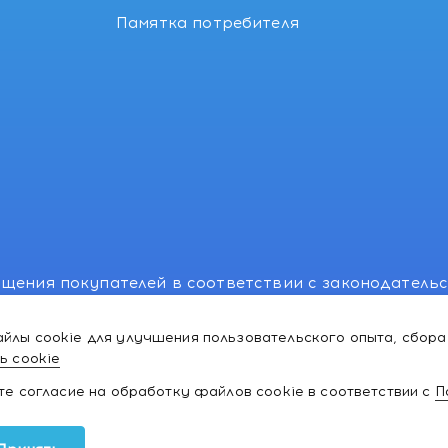
Памятка потребителя
щения покупателей в соответствии с законодатель
, отдел торговли и услуг: +375 17 270-29-14, +375 1
йлы cookie для улучшения пользовательского опыта, сбора
лномоченного рассматривать обращения покупателе
ь cookie
ей:766-55-88 (для всех мобильных операторов), info
ате согласие на обработку файлов cookie в соответствии с
П
ки и товаров для