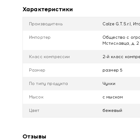
Характеристики
Производитель
Calze G.T.S.r.l, И
Импортер
Общество с огра
Мстиславца, д. 2 ,
Класс компрессии
2-й класс компре
Размер
размер 5
По типу продукта
Чулки
Мысок
с мыском
Цвет
бежевый
Отзывы