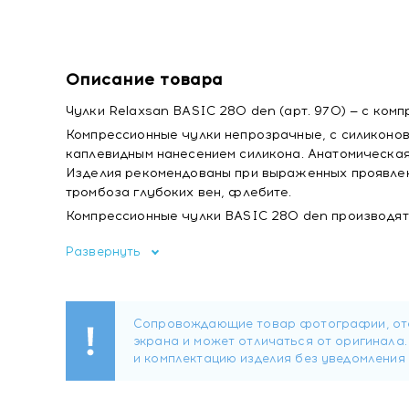
Описание товара
Чулки Relaxsan BASIC 280 den (арт. 970) — с компре
Компрессионные чулки непрозрачные, с силиконов
каплевидным нанесением силикона. Анатомическа
Изделия рекомендованы при выраженных проявлен
тромбоза глубоких вен, флебите.
Компрессионные чулки BASIC 280 den производятс
срок их использования и гипоаллергенный эффект
Развернуть