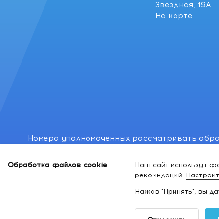
Звездная, 19А
На карте
Номера уполномоченных рассматривать обра
лиц: Минский районный исполнительный комитет
Обработка файлов cookie
Наш сайт использут фа
Номер и адрес электронной почты лица, упо
рекомндаций.
Настроит
законодательством о защите прав потребител
Нажав "Принять", вы д
2026 ©
Интернет-магазин космети