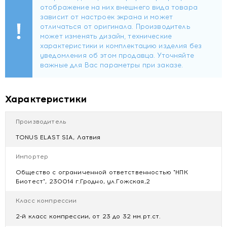
глубоких вен
- для лечения и профилактики посттромботического
синдрома
- после оперативного лечения варикозной болезни
Перед использованием продуктов 2 класса
консультируйтесь с врачом!
Противопоказания:
Характеристики
Индивидуальная непереносимость компонентов и
сырья изделия.
Производитель
Местные кожные заболевания и инфекции мягких
TONUS ELAST SIA, Латвия
тканей нижних конечностей.
Трофические язвы невенозной этиологии.
Импортер
Декомпенсированная сердечно-сосудистая
Общество с ограниченной ответственностью "НПК
недостаточность.
Биотест", 230014 г.Гродно, ул.Гожская,2
Облитерирующие заболевания артерий нижних
конечностей при регионарном систолическом
Класс компрессии
давлении на задней большеберцовой артерии
менее 80 мм.рт.ст.
2-й класс компрессии, от 23 до 32 мм.рт.ст.