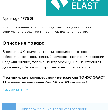
Артикул:
177561
Компрессионные гольфы предназначены для лечения
варикозного расширения вен нижних конечностей.
Описание товара
В серии LUX применяется микрофибра, которая
обеспечивает повышенный комфорт при использовании,
изделия мягкие, теплые, быстросохнущие, не стесняют
движений, обладают хорошей износостойкостью.
Медицинские компрессионные изделия ТОНУС ЭЛАСТ
II класса компрессии (от 23 до 32 мм.рт.ст.)
предназначены:
Развернуть
- для лечения варикозного расширения вен нижних
конечностей без трофических нарушений
- для лечения острого тромбофлебита, тромбоза