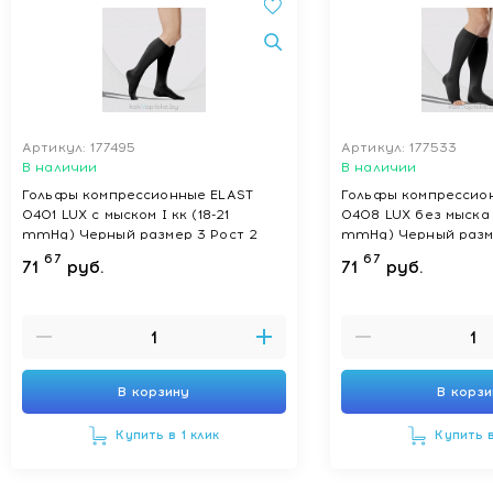
Артикул: 177495
Артикул: 177533
В наличии
В наличии
Гольфы компрессионные ELAST
Гольфы компрессио
0401 LUX с мыском I кк (18-21
0408 LUX без мыска I
mmHg) Черный размер 3 Рост 2
mmHg) Черный разме
67
67
71
руб.
71
руб.
В корзину
В корз
Купить в 1 клик
Купить в