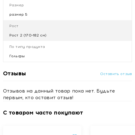
Диабетическая невропатия и ангиопатия.
Размер
Уход:
размер 5
Компрессионные изделия следует стирать ежедневно,
Рост
вручную, в мыльном растворе при температуре + 40 ° С,
Рост 2 (170-182 см)
без использования отбеливателей и хлорсодержащих
средств.
По типу продукта
Рекомендовано аккуратное отжимание без
выкручивания и сушка в расправленном виде.
Гольфы
Не гладить.
Отзывы
Состав: Полиамид - 70%, лайкра - 30%
Оставить отзыв
Отзывов на данный товар пока нет. Будьте
первым, кто оставит отзыв!
С товаром часто покупают