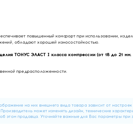
беспечивает повышенный комфорт при использовании, издел
ижений, обладают хорошей износостойкостью.
лия ТОНУС ЭЛАСТ I класса компрессии (от 18 до 21 мм. р
ственной предрасположенности.
группах риска : длительное нахождение в положении стоя и
на самолете и в поезде, при спортивных нагрузках.
и: боль, усталость, отеки, ощущения зуда и жжения в ногах
истая "сеточка", "паутинка", единичные варикозно-расшире
в и сырья изделия.