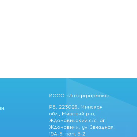
ИООО «Интерфармакс»
РБ, 223028, Минская
ии
обл., Минский р-н,
Ждановичский с/с, аг.
Ждановичи, ул. Звездная,
19А-5, пом. 5-2