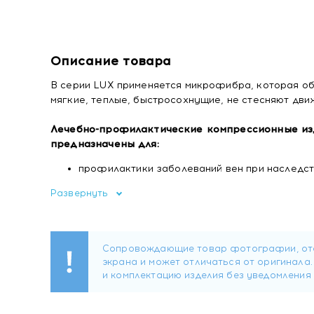
Описание товара
В серии LUX применяется микрофибра, которая о
мягкие, теплые, быстросохнущие, не стесняют дв
Лечебно-профилактические компрессионные изде
предназначены для:
профилактики заболеваний вен при наслед
профилактики варикозного расширения вен в 
Развернуть
избыточный вес, беременность, путешествия 
лечения синдрома "тяжелых ног".
лечения начальных стадий варикозной болезн
судороги в области икроножных мышц, сосуд
вены.
Противопоказания:
Индивидуальная непереносимость компоненто