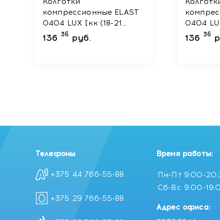
Колготки
Колготк
компрессионные ELAST
компрес
0404 LUX Iкк (18-21
0404 LUX Iк
mmHg) Черный размер
mmHg) Черный размер
36
36
136
руб.
136
р
5 Рост 2
3 Рост 1
Телефоны
Время работы:
+375 44 766-55-88
Пн-Пт
9:00-20
Сб-Вс
9:00-19:
+375 29 766-55-88
Адрес офиса: