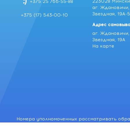
223028 Мински
+375 25 766-55-88
аг. Ждановичи, 
Звездная, 19А-
+375 (17) 543-00-10
Адрес самовыво
аг. Ждановичи, 
Звездная, 19А
На карте
Номера уполномоченных рассматривать обра
лиц: Минский районный исполнительный комитет