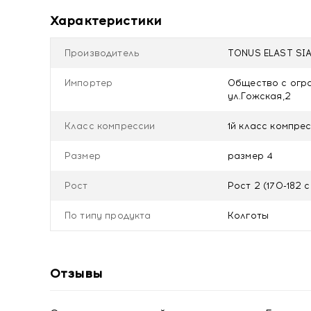
Местные кожные заболевания и инфекции мяг
Характеристики
Трофические язвы невенозной этиологии.
Декомпенсированная сердечно-сосудистая н
Облитерирующие заболевания артерий нижни
Производитель
TONUS ELAST SIA
большеберцовой артерии менее 80 мм.рт.ст.
Диабетическая невропатия и ангиопатия.
Импортер
Общество с огра
ул.Гожская,2
Уход:
Класс компрессии
1й класс компресс
Компрессионные изделия следует стирать ежедневн
использования отбеливателей и хлорсодержащих 
Размер
размер 4
Рекомендовано аккуратное отжимание без выкруч
Не гладить.
Рост
Рост 2 (170-182 с
Состав: Полиамид - 70%, лайкра - 30%
По типу продукта
Колготы
Отзывы