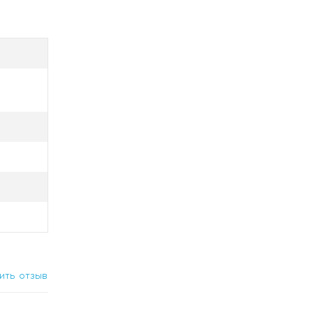
а задней
 без
ить отзыв