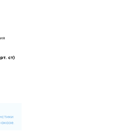
ия
т. ст)
ли сидя ,
,
нные