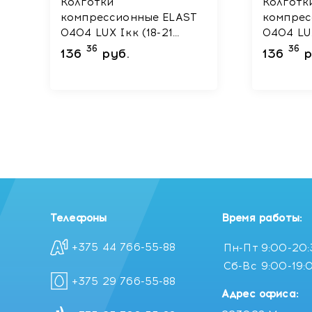
Колготки
Колготк
компрессионные ELAST
компрес
0404 LUX Iкк (18-21
0404 LUX Iкк (1
mmHg) Черный размер
mmHg) 
36
36
136
руб.
136
р
2 Рост 2
5 Рост 2
Телефоны
Время работы:
+375 44 766-55-88
Пн-Пт
9:00-20
Сб-Вс
9:00-19:
+375 29 766-55-88
Адрес офиса: