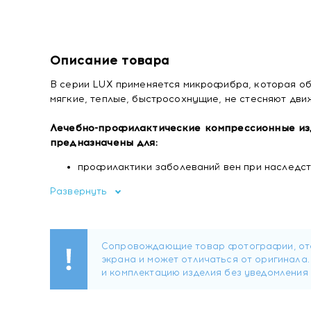
Описание товара
В серии LUX применяется микрофибра, которая о
мягкие, теплые, быстросохнущие, не стесняют дв
Лечебно-профилактические компрессионные изде
предназначены для:
профилактики заболеваний вен при наслед
профилактики варикозного расширения вен в 
Развернуть
избыточный вес, беременность, путешествия 
лечения синдрома "тяжелых ног".
лечения начальных стадий варикозной болезн
судороги в области икроножных мышц, сосуд
вены.
Противопоказания:
Индивидуальная непереносимость компоненто