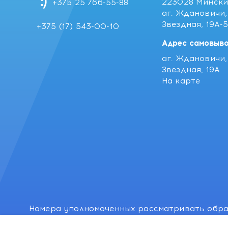
223028 Мински
+375 25 766-55-88
аг. Ждановичи, 
Звездная, 19А-
+375 (17) 543-00-10
Адрес самовыво
аг. Ждановичи, 
Звездная, 19А
На карте
Номера уполномоченных рассматривать обра
лиц: Минский районный исполнительный комитет