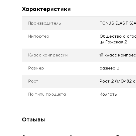
Местные кожные заболевания и инфекции мяг
Характеристики
Трофические язвы невенозной этиологии.
Декомпенсированная сердечно-сосудистая н
Облитерирующие заболевания артерий нижни
Производитель
TONUS ELAST SIA
большеберцовой артерии менее 80 мм.рт.ст.
Диабетическая невропатия и ангиопатия.
Импортер
Общество с огра
ул.Гожская,2
Уход:
Класс компрессии
1й класс компресс
Компрессионные изделия следует стирать ежедневн
использования отбеливателей и хлорсодержащих 
Размер
размер 3
Рекомендовано аккуратное отжимание без выкруч
Не гладить.
Рост
Рост 2 (170-182 с
Состав: Полиамид - 70%, лайкра - 30%
По типу продукта
Колготы
Отзывы