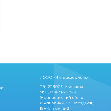
ИООО «Интерфармакс»
РБ, 223028, Минская
ии
обл., Минский р-н,
Ждановичский с/с, аг.
Ждановичи, ул. Звездная,
19А-5, пом. 5-2