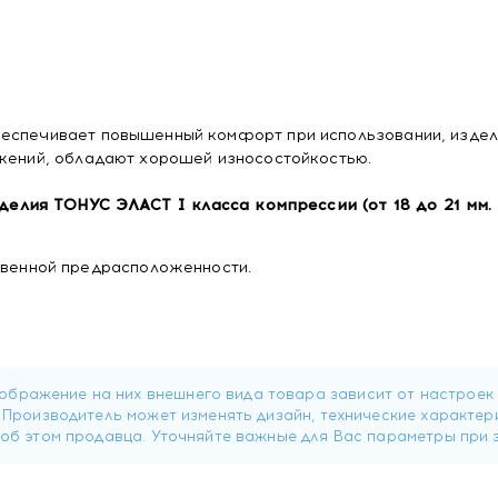
беспечивает повышенный комфорт при использовании, издел
ижений, обладают хорошей износостойкостью.
лия ТОНУС ЭЛАСТ I класса компрессии (от 18 до 21 мм. р
ственной предрасположенности.
группах риска : длительное нахождение в положении стоя и
на самолете и в поезде, при спортивных нагрузках.
и: боль, усталость, отеки, ощущения зуда и жжения в ногах
истая "сеточка", "паутинка", единичные варикозно-расшире
в и сырья изделия.