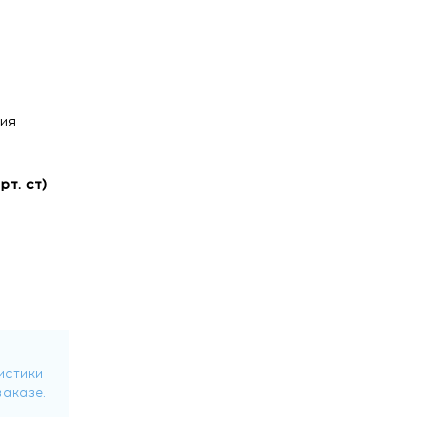
ия
т. ст)
ли сидя ,
,
нные