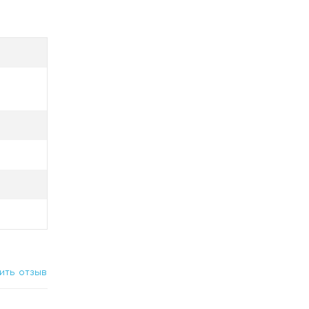
а задней
 без
ить отзыв