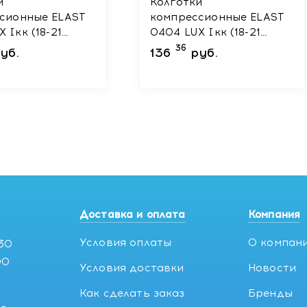
и
Колготки
сионные ELAST
компрессионные ELAST
8-21
0404 LUX Iкк (18-21
Черный размер
mmHg) Черный размер
36
уб.
136
руб.
4 Рост 1
Доставка и оплата
Компания
Условия оплаты
О компан
:30
00
Условия доставки
Новости
Как сделать заказ
Бренды