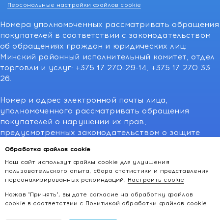
Персональные настройки файлов cookie
Номера уполномоченных рассматривать обращения
покупателей в соответствии с законодательством
об обращениях граждан и юридических лиц:
Минский районный исполнительный комитет, отдел
торговли и услуг: +375 17 270-29-14, +375 17 270 33
26.
Номер и адрес электронной почты лица,
уполномоченного рассматривать обращения
покупателей о нарушении их прав,
предусмотренных законодательством о защите
прав потребителей:766-55-88 (для всех мобильных
Обработка файлов cookie
операторов), info@kakvapteke.by
Наш сайт использут файлы cookie для улучшения
пользовательского опыта, сбора статистики и представления
персонализированных рекомндаций.
Настроить cookie
Нажав "Принять", вы дате согласие на обработку файлов
cookie в соответствии с
Политикой обработки файлов cookie