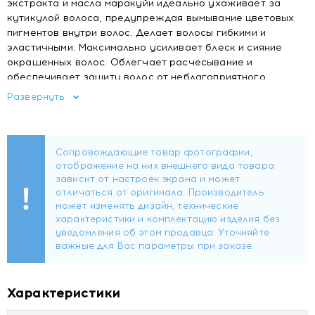
экстракта и масла маракуйи идеально ухаживает за
кутикулой волоса, предупреждая вымывание цветовых
пигментов внутри волос. Делает волосы гибкими и
эластичными. Максимально усиливает блеск и сияние
окрашенных волос. Облегчает расчесывание и
обеспечивает защиту волос от неблагоприятного
воздействия окружающей среды. Обладает
Развернуть
благоприятным ароматерапевтическим действием.
Способ применения
Равномерно, по всей длине нанести кондиционер на
подсушенные, но влажные волосы. Подождать 2-3
минуты и хорошо смыть водой.
Характеристики