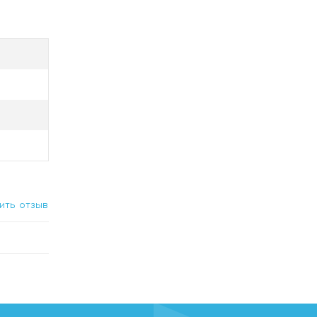
ить
•
late •
ить отзыв