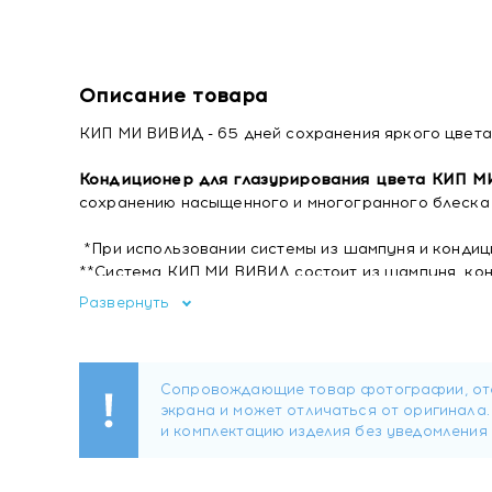
Описание товара
КИП МИ ВИВИД - 65 дней сохранения яркого цвета
Кондиционер для глазурирования цвета КИП 
сохранению насыщенного и многогранного блеска 
*При использовании системы из шампуня и конди
**Система КИП МИ ВИВИД состоит из шампуня, ко
Развернуть
Характеристики
:
Тип волос: Окрашенные
Тип продукта: Бальзам
Эффект: Защита цвета
Текстура: Кремовая
Линия: Matrix Keep me Vivid
Возрастные ограничения: Без возрастных огранич