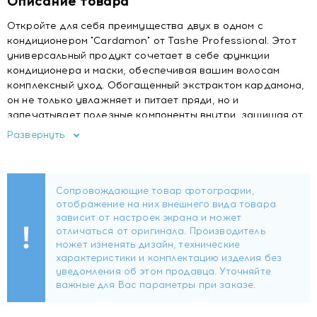
Описание товара
Откройте для себя преимущества двух в одном с
кондиционером "Cardamon" от Tashe Professional. Этот
универсальный продукт сочетает в себе функции
кондиционера и маски, обеспечивая вашим волосам
комплексный уход. Обогащенный экстрактом кардамона,
он не только увлажняет и питает пряди, но и
запечатывает полезные компоненты внутри, защищая от
повреждений. Ваши волосы становятся более лёгкими,
Развернуть
сильными и максимально блестящими, а аромат
кардамона обволакивает вас, добавляя нотку роскоши в
заботу о собственных локонах.
Универсальный продукт, который заменяет сразу 2
средства: кондиционер и маска.
В качестве кондиционера средство подойдет всем типам
волос, облегчает расчесывание, приглаживает чешуйки
волоса, возвращая им блеск и гладкость. В качестве
маски обеспечивает глубокое питание, увлажнение,
восстановление волос по всей длине, предотвращает