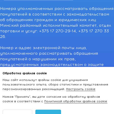
Номера уполномоченных рассматривать обращения
покупателей в соответствии с законодательством
об обращениях граждан и юридических лиц:
Минский районный исполнительный комитет, отдел
торговли и услуг: +375 17 270-29-14, +375 17 270 33
26.
Номер и адрес электронной почты лица,
уполномоченного рассматривать обращения
покупателей о нарушении их прав,
предусмотренных законодательством о защите
прав потребителей:766-55-88 (для всех мобильных
Обработка файлов cookie
операторов), info@kakvapteke.by
Наш сайт использут файлы cookie для улучшения
пользовательского опыта, сбора статистики и представления
персонализированных рекомндаций.
Настроить cookie
Нажав "Принять", вы дате согласие на обработку файлов
cookie в соответствии с
Политикой обработки файлов cookie
2026 © kakvapteke.by