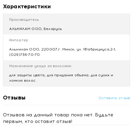
расслаивание и сечение волос, делая их ухоженными и
Характеристики
здоровыми.
Пантенол - увлажняет, укрепляет, способствует
Производитель
восстановлению поврежденных и ослабленных
АЛЬНИЛАМ ООО, Беларусь
волос.
Масло Ши - оказывает укрепляющее действие,
Импортер
предотвращает ломкость прядей, убирает
Альнилам ООО, 220007,г. Минск, ул. Фабрициуса,2-1,
нежелательную пушистость.
(029)736-70-70
Гидролизованные протеины риса - придает блеск,
эластичность, шелковистость. Распутывает волосы,
Назначение ухода за волосами
делает их более послушными и гладкими.
Гидролизованные протеины пшеницы - увлажняет
для защиты цвета, для придания объема, для сухих и
ломких волос
волосы, препятствует ломкости и помогает снижать
статическое электричество.
Отзывы
Преимущества:
интенсивное питание, защита от
Оставить отзыв
ломкости и сечения, увлажнение, разглаживание
Отзывов на данный товар пока нет. Будьте
Для каких волос:
для всех типов волос
первым, кто оставит отзыв!
Ph:
3,0 - 5,0