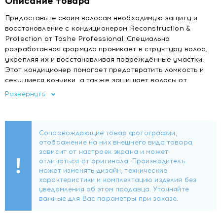
Описание товара
Предоставьте своим волосам необходимую защиту и
восстановление с кондиционером Reconstruction &
Protection от Tashe Professional. Специально
разработанная формула проникает в структуру волос,
укрепляя их и восстанавливая повреждённые участки.
Этот кондиционер помогает предотвратить ломкость и
секущиеся кончики, а также защищает волосы от
воздействия внешних факторов. С каждым
Развернуть
использованием ваши локоны становятся более
крепкими, эластичными и блестящими, что позволяет
наслаждаться каждым прикосновением к ним.
BeauPlex® VH — комплекс, состоящий из витаминов
В3 , В5 , В6 , С и Е, который стимулирует рост новых
волос и предотвращает появление седых волос.
Гидролизованные протеины риса укрепляют,
предотвращают ломкость и сечение кончиков
волос. Структура рисовых протеинов позволяет
образовывать защитную пленку на кутикуле
волоса, что помогает избежать обезвоживания,