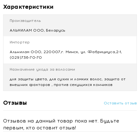
высушивания стержня волоса, в том числе в
Характеристики
процессе термоукладки.
Масло макадамии глубоко питает и укрепляет
стержень волоса, защищая его от ломкости по всей
Производитель
длине.
АЛЬНИЛАМ ООО, Беларусь
Аргинин укрепляет структуру волос, заполняя
поврежденные участки волосяного стержня. Он
Импортер
наделяет волосы природным сиянием, делает их
Альнилам ООО, 220007,г. Минск, ул. Фабрициуса,2-1,
шелковистыми, полотно волос - однородным.
(029)736-70-70
Гидролизованный кератин придает волосам
зеркальный блеск, сохраняет эластичность волос и
Назначение ухода за волосами
их устойчивость к повреждениям.
для защиты цвета, для сухих и ломких волос, защита от
Рекомендуется использовать с шампунем
внешних факторов , против секущихся кончиков
бессульфатным для волос Tashe professional
Reconstruction & protection для достижения лучшего
Отзывы
эффекта.
Оставить отзыв
Преимущества:
питание, восстановление, защита от
Отзывов на данный товар пока нет. Будьте
внешних факторов, защита от ломкости
первым, кто оставит отзыв!
Для каких волос:
для всех типов волос