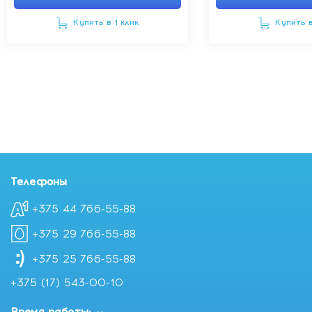
Threonine, Proline, Hydrolyzed Keratin,Parfum, Lactic
Acid, Benzyl Alcohol, Methylchloroisothiazolinone,
Купить в 1 клик
Купить в
Methylisothiazolinone, CI 15985, CI 14720.
Купить Tashe Professional Кондиционер для волос
Reconstruction & Protection, 300 мл с доставкой в
Минске
Телефоны
+375 44 766-55-88
+375 29 766-55-88
+375 25 766-55-88
+375 (17) 543-00-10