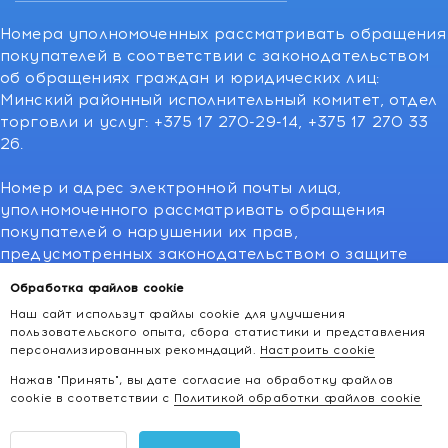
Номера уполномоченных рассматривать обращения
покупателей в соответствии с законодательством
об обращениях граждан и юридических лиц:
Минский районный исполнительный комитет, отдел
торговли и услуг: +375 17 270-29-14, +375 17 270 33
26.
Номер и адрес электронной почты лица,
уполномоченного рассматривать обращения
покупателей о нарушении их прав,
предусмотренных законодательством о защите
прав потребителей:766-55-88 (для всех мобильных
Обработка файлов cookie
операторов), info@kakvapteke.by
Наш сайт использут файлы cookie для улучшения
пользовательского опыта, сбора статистики и представления
персонализированных рекомндаций.
Настроить cookie
Нажав "Принять", вы дате согласие на обработку файлов
cookie в соответствии с
Политикой обработки файлов cookie
2026 © kakvapteke.by