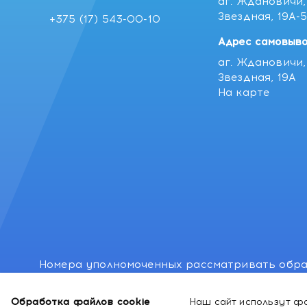
аг. Ждановичи, 
Звездная, 19А-
+375 (17) 543-00-10
Адрес самовыво
аг. Ждановичи, 
Звездная, 19А
На карте
Номера уполномоченных рассматривать обра
лиц: Минский районный исполнительный комитет
Обработка файлов cookie
Наш сайт использут фа