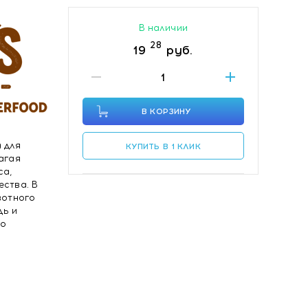
В наличии
28
19
руб.
В КОРЗИНУ
 для
КУПИТЬ В 1 КЛИК
агая
са,
ества. В
вотного
дь и
го