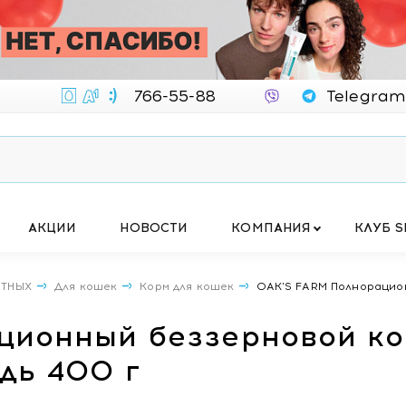
766-55-88
Telegram
АКЦИИ
НОВОСТИ
КОМПАНИЯ
КЛУБ S
ОТНЫХ
Для кошек
Корм для кошек
OAK'S FARM Полнорацион
ционный беззерновой ко
ьдь 400 г