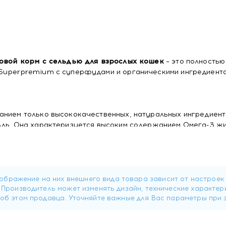
рновой корм с сельдью для взрослых кошек
– это полностью
 Superpremium с суперфудами и органическими ингредиент
анием только высококачественных, натуральных ингредиент
льдь. Она характеризуется высоким содержанием Омега-3 ж
лорийная, отлично подходит для кошек с избыточным весом. 
иммунную и нервную системы питомца, укрепляют шерсть и к
ртофельные хлопья, гороховый белок, птичий жир, горох, ж