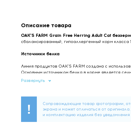
Описание товара
OAK’S FARM Grain Free Herring Adult Cat беззе
сбалансированный, гипоаллергенный корм класса
Источники белка
Линия продуктов OAK’S FARM создана с использов
Основным источником белка в корме является се
кислот, является источником витамина D. Низкока
Развернуть
легко усваиваемая рыба.
Богат витаминами
Содержит витамины A, D3, E, которые укрепляют 
придавая им здоровый и натуральный блеск.
Состав:
сельдь 47% (сушеная и измельченная), ка