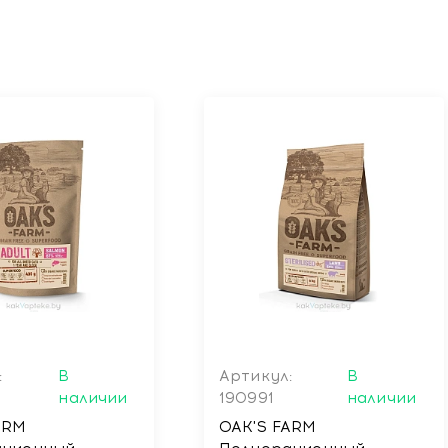
нты, поддерживающие иммунную систему.
твующий укреплению здоровья.
ерсти, а также поддерживает здоровую работу мозга.
ным, но и полезным, поддерживая общее здоровье вашего пи
питомцев с чувствительным пищеварением, благодаря своем
вых культур, что снижает риск аллергических реакций и
еств.
ормами OAK'S FARM, которые сочетают в себе натуральност
:
В
Артикул:
В
наличии
190991
наличии
ARM
OAK'S FARM