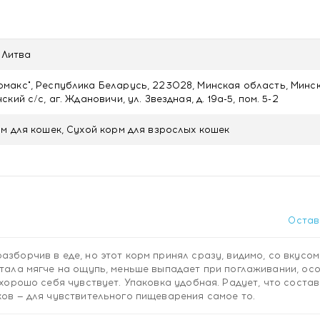
ососевое масло, целлюлоза, яичный порошок, экстракт цико
 годжи (0,1%), зеленый чай (0,05%), мука календулы (0,02%
а) – 25000 МЕ, витамин D3 (3а671) – 1875 МЕ, витамин Е (3
, Литва
62,5 мг, кальция йодат , безводный (3b202) - 1,9 мг, пентаг
 сульфата марганца (3b503) - 25 мг, моногидрат сульфата ц
акс", Республика Беларусь, 223028, Минская область, Минс
5 мг , таурин (3а370) – 1250 мг.
кий с/с, аг. Ждановичи, ул. Звездная, д. 19а-5, пом. 5-2
акт розмарина, экстракт токоферола масляного происхожде
м для кошек, Сухой корм для взрослых кошек
очного происхождения (1g568).
3 %, сырая клетчатка – 2,1 %, сырой жир – 15 %, сырая зола –
4 %, Омега-3 жирные кислоты – 0,67 %, Омега-6 жирные кисло
Остав
 является обогащение суперфудами, которые приносят
зборчив в еде, но этот корм принял сразу, видимо, со вкусом
состав включены:
стала мягче на ощупь, меньше выпадает при поглаживании, ос
 хорошо себя чувствует. Упаковка удобная. Радует, что состав
ислот и антиоксидантов.
ков — для чувствительного пищеварения самое то.
ными и антисептическими свойствами.