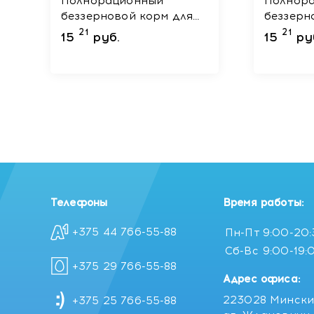
Полнорационный
Полнор
беззерновой корм для
беззерн
взрослых
взрослы
21
21
15
руб.
15
ру
стерилизованных кошек
/ Лосос
Salmon + Krill / Лосось и
криль 400 г
Телефоны
Время работы:
+375 44 766-55-88
Пн-Пт
9:00-20
Сб-Вс
9:00-19:
+375 29 766-55-88
Адрес офиса:
223028 Мински
+375 25 766-55-88