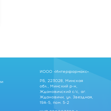
ИООО «Интерфармакс»
РБ, 223028, Минская
ии
обл., Минский р-н,
Ждановичский с/с, аг.
Ждановичи, ул. Звездная,
19А-5, пом. 5-2