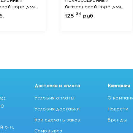
ационный
Полнорационный
овой корм для
беззерновой корм для
х кошек Salmon
взрослых
24
б.
125
руб.
ь 400 г
стерилизованных кошек
Lamb/ Ягненок 6 кг
Доставка и оплата
Компания
Условия оплаты
О компан
:30
00
Условия доставки
Новости
Как сделать заказ
Бренды
й р-н,
Самовывоз