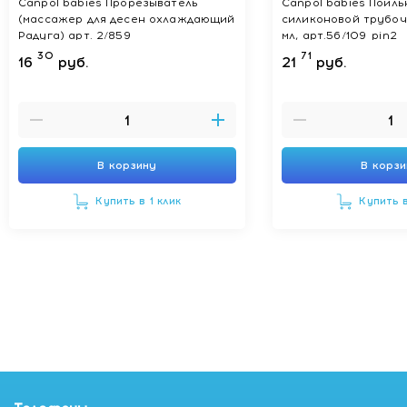
Canpol babies Прорезыватель
Canpol babies Поиль
(массажер для десен охлаждающий
силиконовой трубочк
Радуга) арт. 2/859
мл, арт.56/109_pin2
30
71
16
руб.
21
руб.
В корзину
В корз
Купить в 1 клик
Купить в