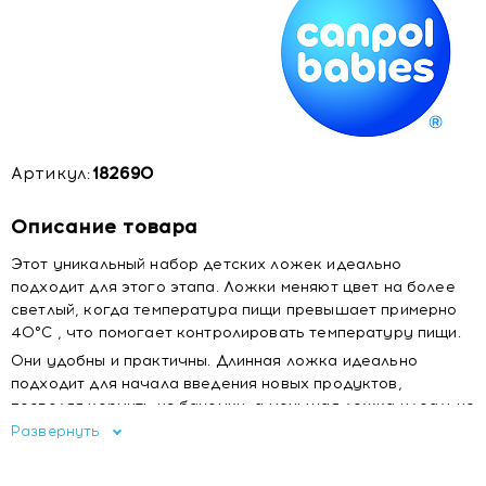
Артикул:
182690
Описание товара
Этот уникальный набор детских ложек идеально
подходит для этого этапа. Ложки меняют цвет на более
светлый, когда температура пищи превышает примерно
40°C , что помогает контролировать температуру пищи.
Они удобны и практичны. Длинная ложка идеально
подходит для начала введения новых продуктов,
позволяя кормить из баночки, а меньшая ложка идеально
подходит для обучения самостоятельному кормлению.
Развернуть
Размер и форма ложек разработаны для маленьких
ртов, а их закругленные края бережно воздействуют