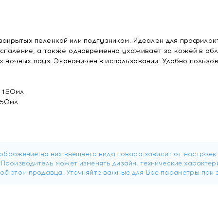
акрытых пеленкой или подгузником. Идеален для профилак
спаление, а также одновременно ухаживает за кожей в об
х ночных пауз. Экономичен в использовании. Удобно пользов
 150мл
150мл
в 150мл