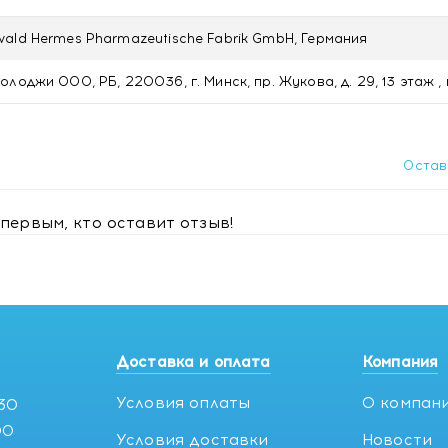
ald Hermes Pharmazeutische Fabrik GmbH, Германия
лоджи ООО, РБ, 220036, г. Минск, пр. Жукова, д. 29, 13 этаж , 
Остав
первым, кто оставит отзыв!
Доставка и оплата
Компания
Условия оплаты
О компан
:30
00
Условия доставки
Новости