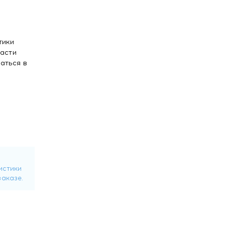
тики
ласти
аться в