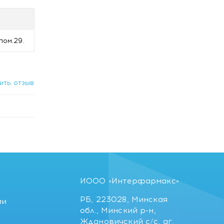
пом.29.
ить отзыв
ИООО «Интерфармакс»
РБ, 223028, Минская
ии
обл., Минский р-н,
Ждановичский с/с, аг.