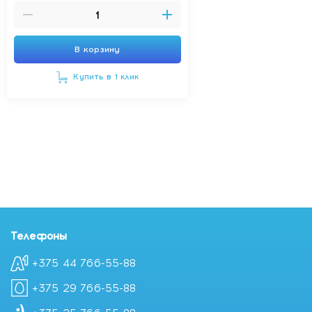
POLYGLYCERYL- 3 POLYRICINOLEATE, SORBITAN
ISOSTEARATE, DIMETHICONE, OCTYLDODECYL
XYLOSIDE, PEG-30 DIPOLYHYDROXYSTERATE
DIAZOLIDINYL, UREA, SYNTHETIC WAX,
В корзину
ETHYLENE/PROPYLENE COPOLYMER, POLYTHYLENE,
CITRIC ACID.
Купить в 1 клик
Купить Uriage Уход Исеак Паста SOS / HYSEAC PATE SOS
SOIN LOCAL, 15 гр с доставкой в Минске
Телефоны
+375 44 766-55-88
+375 29 766-55-88