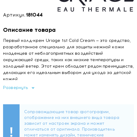
Артикул:
181044
Описание товара
Первый колд-крем Uriage 1st Cold Cream — это средство,
разработанное специально для защиты нежной кожи
младенцев от неблагоприятных воздействий
окружающей среды, таких как низкие температуры и
холодный ветер. Этот крем обладает рядом преимуществ,
делающих его идеальным выбором для ухода за детской
кожей.
Развернуть
Основные преимущества Uriage 1st Cold Cream:
Эффективная защита от холода и ветра:
Крем создает на коже защитный барьер, предотвращая
вредное воздействие низких температур и холодного
ветра, которые могут вызывать сухость, раздражение и
шелушение.