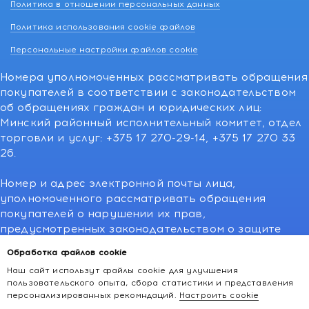
Политика в отношении персональных данных
Политика использования cookie файлов
Персональные настройки файлов cookie
Номера уполномоченных рассматривать обращения
покупателей в соответствии с законодательством
об обращениях граждан и юридических лиц:
Минский районный исполнительный комитет, отдел
торговли и услуг: +375 17 270-29-14, +375 17 270 33
26.
Номер и адрес электронной почты лица,
уполномоченного рассматривать обращения
покупателей о нарушении их прав,
предусмотренных законодательством о защите
прав потребителей:766-55-88 (для всех мобильных
Обработка файлов cookie
операторов), info@kakvapteke.by
Наш сайт использут файлы cookie для улучшения
пользовательского опыта, сбора статистики и представления
персонализированных рекомндаций.
Настроить cookie