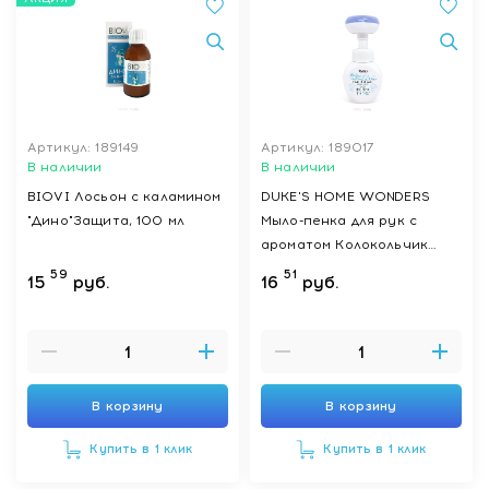
Артикул: 189149
Артикул: 189017
В наличии
В наличии
BIOVI Лосьон с каламином
DUKE'S HOME WONDERS
"Дино"Защита, 100 мл
Мыло-пенка для рук с
ароматом Колокольчик
(форма "Лапка"), 300 мл
59
51
15
руб.
16
руб.
В корзину
В корзину
Купить в 1 клик
Купить в 1 клик