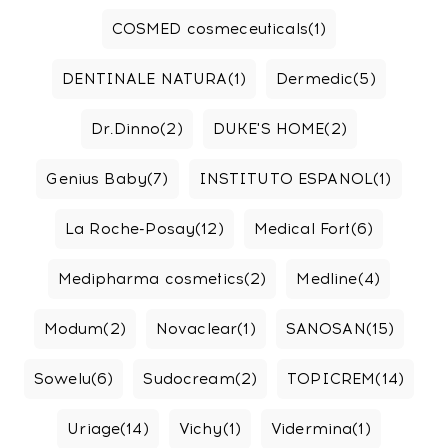
COSMED cosmeceuticals
(1)
DENTINALE NATURA
(1)
Dermedic
(5)
Dr.Dinno
(2)
DUKE'S HOME
(2)
Genius Baby
(7)
INSTITUTO ESPANOL
(1)
La Roche-Posay
(12)
Medical Fort
(6)
Medipharma cosmetics
(2)
Medline
(4)
Modum
(2)
Novaclear
(1)
SANOSAN
(15)
Sowelu
(6)
Sudocream
(2)
TOPICREM
(14)
Uriage
(14)
Vichy
(1)
Vidermina
(1)