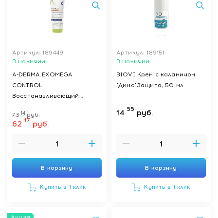
Артикул: 189449
Артикул: 189151
В наличии
В наличии
A-DERMA EXOMEGA
BIOVI Крем с каламином
CONTROL
"Дино"Защита, 50 мл
Восстанавливающий
смягчающий ночной крем-
55
14
руб.
14
73
руб.
эмолент 200 мл
17
62
руб.
В корзину
В корзину
Купить в 1 клик
Купить в 1 клик
Акция