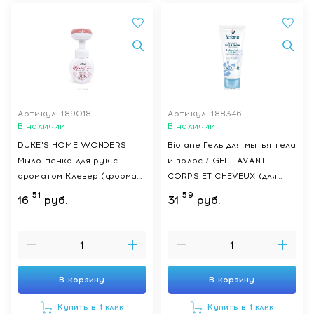
Артикул: 189018
Артикул: 188346
В наличии
В наличии
DUKE'S HOME WONDERS
Biolane Гель для мытья тела
Мыло-пенка для рук с
и волос / GEL LAVANT
ароматом Клевер (форма
CORPS ET CHEVEUX (для
"Цветок"), 300 мл
детей с первых дней
51
59
16
руб.
31
руб.
жизни) 200 мл
В корзину
В корзину
Купить в 1 клик
Купить в 1 клик