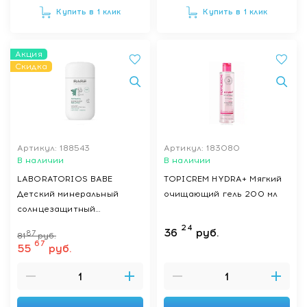
Купить в 1 клик
Купить в 1 клик
Акция
Скидка
Артикул: 188543
Артикул: 183080
В наличии
В наличии
LABORATORIOS BABE
TOPICREM HYDRA+ Мягкий
Детский минеральный
очищающий гель 200 мл
солнцезащитный
суперфлюид для лица
24
36
руб.
87
81
руб.
SPF50 с пантенолом и
67
55
руб.
пребиотиком / SUPER FLUID
MINERAL PEDIATRICS SPF
50, 50 мл