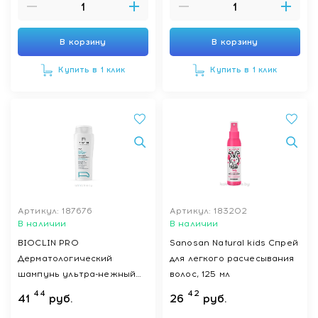
В корзину
В корзину
Купить в 1 клик
Купить в 1 клик
Артикул: 187676
Артикул: 183202
В наличии
В наличии
BIOCLIN PRO
Sanosan Natural kids Спрей
Дерматологический
для легкого расчесывания
шампунь ультра-нежный
волос, 125 мл
смягчающий для
44
42
41
руб.
26
руб.
младенцев, детей и