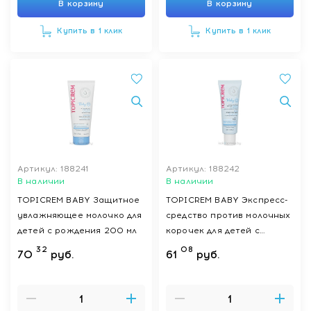
В корзину
В корзину
Купить в 1 клик
Купить в 1 клик
Артикул: 188241
Артикул: 188242
В наличии
В наличии
TOPICREM BABY Защитное
TOPICREM BABY Экспресс-
увлажняющее молочко для
средство против молочных
детей с рождения 200 мл
корочек для детей с
рождения 40 мл
32
08
70
руб.
61
руб.