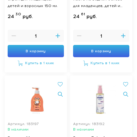
детей и взрослых 150 мл
для младенцев, детей и
взрослых 100 мл
30
61
24
руб.
24
руб.
В корзину
В корзину
Купить в 1 клик
Купить в 1 клик
Артикул: 183197
Артикул: 183192
В наличии
В наличии