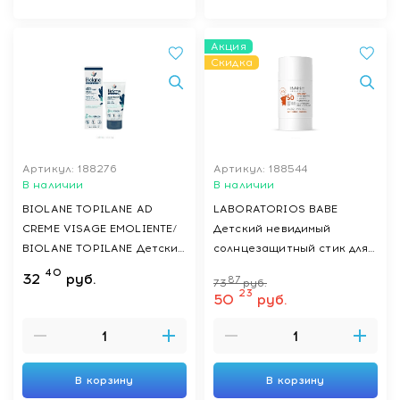
Акция
Скидка
Артикул: 188276
Артикул: 188544
В наличии
В наличии
BIOLANE TOPILANE AD
LABORATORIOS BABE
CREME VISAGE EMOLIENTE/
Детский невидимый
BIOLANE TOPILANE Детский
солнцезащитный стик для
смягчающий крем для лица
лица SPF 50 с пантенолом
40
32
руб.
87
73
руб.
50 мл
и пребиотиком /
23
50
руб.
PEDIATRIC INVISIBLE STICK
SUNSCREEN WATER
RESISTANT SPF 50, 30 г
В корзину
В корзину