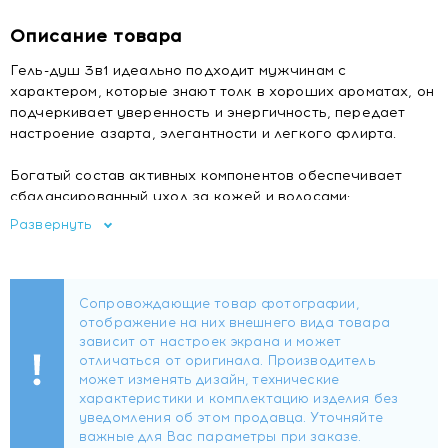
Описание товара
Гель-душ 3в1 идеально подходит мужчинам с
характером, которые знают толк в хороших ароматах, он
подчеркивает уверенность и энергичность, передает
настроение азарта, элегантности и легкого флирта.
Богатый состав активных компонентов обеспечивает
сбалансированный уход за кожей и волосами:
Развернуть
Инновационный компонент HYDROVANCE дарит коже
превосходное увлажнение, улучшает ее эластичность.
Флорапон франжипани питает и укрепляет кожу и
волосы, тонизирует, снимает раздражение, ускоряет
процессы регенерации.
Аллантоин увлажняет и восстанавливает, способствует
устранению перхоти.