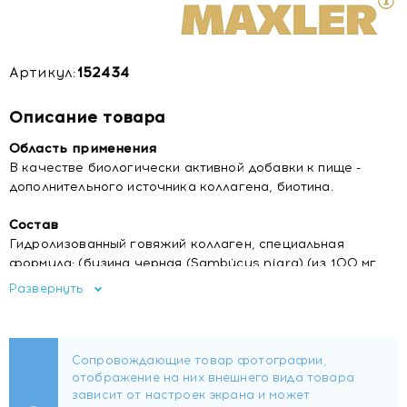
Артикул:
152434
Описание товара
Область применения
В качестве биологически активной добавки к пище -
дополнительного источника коллагена, биотина.
Состав
Гидролизованный говяжий коллаген, специальная
формула: (бузина черная (Sambúcus nígra) (из 100 мг
экстракта 10:1), черника (из 100 мг экстракта 10:1), Алое
Развернуть
Вера (Áloë véra) лист (из 5 мг экстракта 200:1), коензим
Q10, гиалуроновая кислота, экстракт кожицы винограда,
экстрамель концентрат мякоти дыни (14,000 МЕ SOD/g),
церамосиды экстракт семян пшеницы, БиоПиКьюКью
(пирролохинолинхинон двунатриевая соль)), биотин,
цитрат меди, очищенная вода, свекловичный сахар,