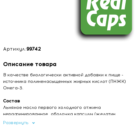
Артикул:
99742
Описание товара
В качестве биологически активной добавки к пище -
источника полиненасыщенных жирных кислот (ПНЖК)
Омега-3.
Состав
Льняное масло первого холодного отжима
нерафинированное, оболочка капсулы (желатин,
глицерин (влагоудерживающий агент), вода, бензоат
Развернуть
натрия (консервант), ароматизатор этилванилин), смесь
токоферолов (антиокислитель).