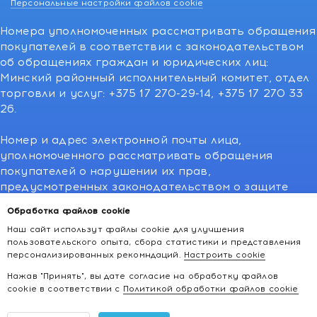
Персональные настройки файлов cookie
Номера уполномоченных рассматривать обращения
покупателей в соответствии с законодательством
об обращениях граждан и юридических лиц:
Минский районный исполнительный комитет, отдел
торговли и услуг: +375 17 270-29-14, +375 17 270 33
26.
Номер и адрес электронной почты лица,
уполномоченного рассматривать обращения
покупателей о нарушении их прав,
предусмотренных законодательством о защите
прав потребителей:766-55-88 (для всех мобильных
Обработка файлов cookie
операторов), info@kakvapteke.by
Наш сайт использут файлы cookie для улучшения
пользовательского опыта, сбора статистики и представления
персонализированных рекомндаций.
Настроить cookie
Нажав "Принять", вы дате согласие на обработку файлов
cookie в соответствии с
Политикой обработки файлов cookie