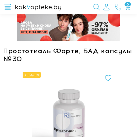
0
Простотиаль Форте, БАД капсулы
№30
Скидка