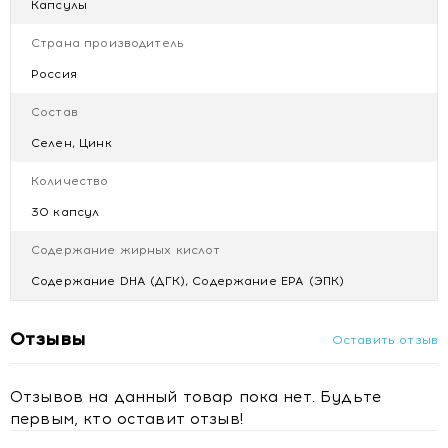
Капсулы
Рекомендации по применению
Взрослым мужчинам по 1 капсуле 2 раза в день во время
Страна производитель
еды. Продолжительность приема 1 месяц. При
Россия
необходимости курс можно повторить.
Перед применением рекомендуется
Состав
проконсультироваться с врачом.
Не является лекарственным средством.
Селен, Цинк
Количество
Противопоказания
Индивидуальная непереносимость компонентов продукта.
30 капсул
Купить БАД Простотиаль Форте капс. 800мг № 30 с
Содержание жирных кислот
доставкой в Минске
Содержание DHA (ДГК), Содержание EPA (ЭПК)
Отзывы
Оставить отзыв
Отзывов на данный товар пока нет. Будьте
первым, кто оставит отзыв!