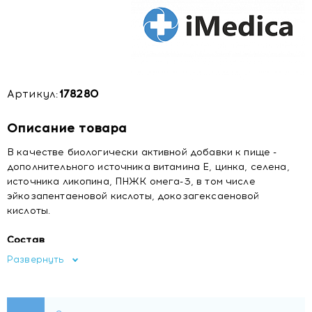
Артикул:
178280
Описание товара
В качестве биологически активной добавки к пище -
дополнительного источника витамина Е, цинка, селена,
источника ликопина, ПНЖК омега-3, в том числе
эйкозапентаеновой кислоты, докозагексаеновой
кислоты.
Состав
Рыбий жир, капсула желатиновая (желатин, глицерин
Развернуть
(агент влагоудерживающий), тыквенное масло
нерафинированное, пальмы сабаль экстракт, кремния
диоксид (носитель), цинка L-аспарагинат, витамин Е