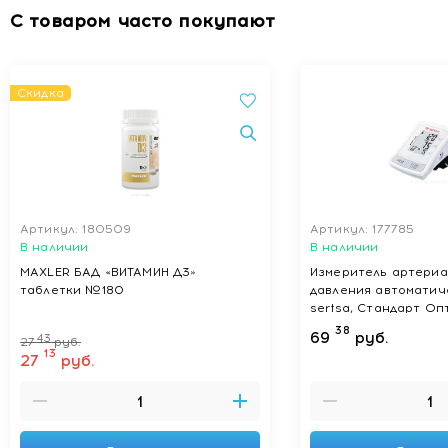
С товаром часто покупают
Скидка
Артикул: 180509
Артикул: 177785
В наличии
В наличии
MAXLER БАД «ВИТАМИН Д3»
Измеритель артериа
таблетки №180
давления автоматич
sertsa, Стандарт Оп
1209)
38
69
руб.
43
27
руб.
13
27
руб.