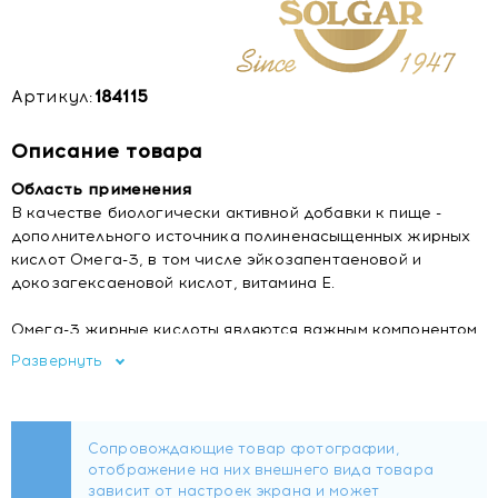
Артикул:
184115
Описание товара
Область применения
В качестве биологически активной добавки к пище -
дополнительного источника полиненасыщенных жирных
кислот Омега-3, в том числе эйкозапентаеновой и
докозагексаеновой кислот, витамина Е.
Омега-3 жирные кислоты являются важным компонентом
сбалансированного питания, который приносит
Развернуть
множество преимуществ для здоровья: способствует
улучшению работы головного мозга, сердечно-
сосудистой системы и нормализации уровня холестерина.
Состав
ПНЖК Омега-3 из рыбьего жира, желатин, вода,