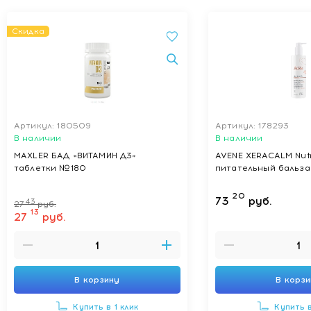
Скидка
Артикул: 180509
Артикул: 178293
В наличии
В наличии
MAXLER БАД «ВИТАМИН Д3»
AVENE XERACALM Nutr
таблетки №180
питательный бальза
20
73
руб.
43
27
руб.
13
27
руб.
В корзину
В корз
Купить в 1 клик
Купить в