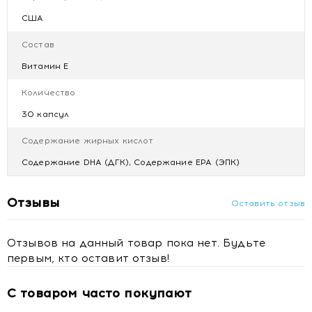
США
Противопоказания
Индивидуальная непереносимость компонентов продукта.
Состав
Условия хранения
Витамин Е
Хранить в сухом и недоступном для детей месте, при
Количество
температуре не выше +25 °С.
После вскрытия упаковки хранить в прохладном месте.
30 капсул
Содержание жирных кислот
Содержание DHA (ДГК), Содержание EPA (ЭПК)
Отзывы
Оставить отзыв
Отзывов на данный товар пока нет. Будьте
первым, кто оставит отзыв!
С товаром часто покупают