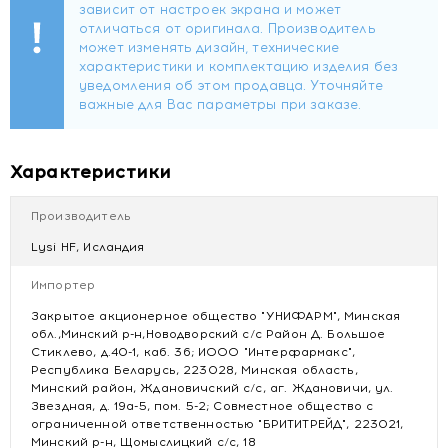
Состав
Омега-3 рыбий жир, натуральный ароматизатор,
холекальциферол, оболочка (глицерин Е422
загуститель, модифицированный крахмал Е1404
загуститель, сахар, желатин, модифицированный
крахмал Е1420 загуститель, натуральный ароматизатор).
Форма выпуска
Характеристики
Капсулы по 609 мг.
Производитель
Содержание биологически активных веществ в 1
капсуле:
Lysi HF, Исландия
ПНЖК Омега-3 - 201 мг, в том числе:
- эйкозапентаеновая кислота - 96 мг,
Импортер
- докозагексаеновая кислота - 63 мг;
Закрытое акционерное общество "УНИФАРМ", Минская
витамин D3 - 5 мкг.
обл.,Минский р-н,Новодворский с/с Район Д. Большое
Стиклево, д.40-1, каб. 36; ИООО "Интерфармакс",
Рекомендации по применению
Республика Беларусь, 223028, Минская область,
Детям от 3 до 14 лет и взрослым принимать по 1-2
Минский район, Ждановичский с/с, аг. Ждановичи, ул.
Звездная, д. 19а-5, пом. 5-2; Совместное общество с
капсулы в день во время еды. Продолжительность приёма
ограниченной ответственностью "БРИТИТРЕЙД", 223021,
- 1 месяц. Возможны приёмы в течение года.
Минский р-н, Щомыслицкий с/с, 18