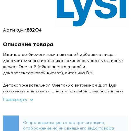
Артикул:
188204
Описание товара
В качестве биологически активной добавки к пище -
дополнительного источника полиненасыщенных жирных
кислот Омега-3 (эйкозапентаеновой и
докозагексаеновой кислот), витамина D3.
Детская жевательная Омега-3 с витамином Д от Lysi
создана специально с учетом потребностей растущего
организма ребенка. Эта добавка помогает обеспечить
Развернуть
полноценное питание ребенка в условиях современного
образа жизни. Жевательные капсулы имеют фруктовый
вкус, что делает их прием удобным и приятным для
детей.