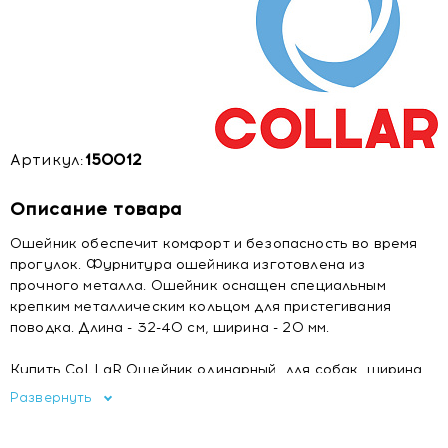
Артикул:
150012
Описание товара
Ошейник обеспечит комфорт и безопасность во время
прогулок. Фурнитура ошейника изготовлена из
прочного металла. Ошейник оснащен специальным
крепким металлическим кольцом для пристегивания
поводка. Длина - 32-40 см, ширина - 20 мм.
Купить CoLLaR Ошейник одинарный для собак, ширина
20мм, длина 32-40см, черный
Развернуть
Цена CoLLaR Ошейник одинарный для собак, ширина
20мм, длина 32-40см, черный