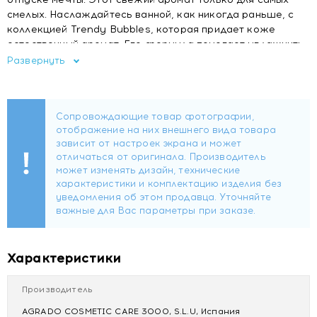
смелых. Наслаждайтесь ванной, как никогда раньше, с
коллекцией Trendy Bubbles, которая придает коже
естественный аромат. Его формула помогает увлажнить
кожу.
Развернуть
Характеристики
Ph нейтральный
Дерматологически протестировано
Способ применения
Нанесите на предварительно увлажненную кожу,
помассируйте до появления пены, затем тщательно
смойте водой.
Характеристики
Избегайте контакта с глазами. При попадании в глаза
немедленно промыть большим количеством воды. Не
глотать. Храните в недоступном для детей месте.
Производитель
AGRADO COSMETIC CARE 3000, S.L.U, Испания