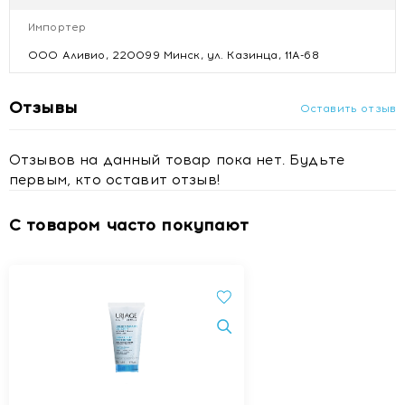
Купить AGRADO Гель для ванны и душа Coco Loco / Coco
Loco Bath & Shower Gel, 750мл
Импортер
Цена AGRADO Гель для ванны и душа Coco Loco / Coco
ООО Аливио, 220099 Минск, ул. Казинца, 11А-68
Loco Bath & Shower Gel, 750мл
Отзывы AGRADO Гель для ванны и душа Coco Loco / Coco
Loco Bath & Shower Gel, 750мл
Отзывы
Оставить отзыв
Отзывов на данный товар пока нет. Будьте
первым, кто оставит отзыв!
С товаром часто покупают