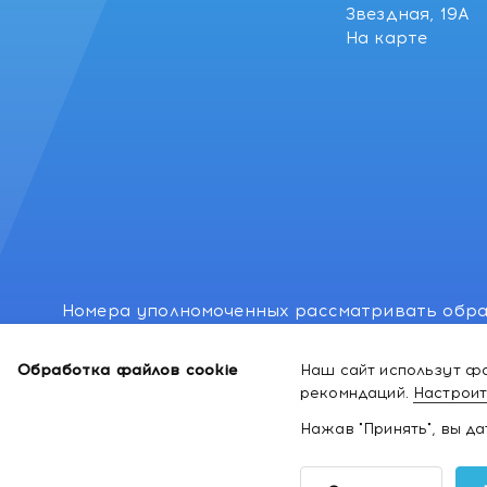
Звездная, 19А
На карте
Номера уполномоченных рассматривать обра
лиц: Минский районный исполнительный комитет
Обработка файлов cookie
Наш сайт использут фа
Номер и адрес электронной почты лица, упо
рекомндаций.
Настроит
законодательством о защите прав потребител
Нажав "Принять", вы д
2026 ©