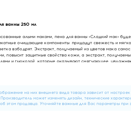
ля ванны 250 мл
рисованные алыми маками, пена для ванны «Сладкий мак» буде
икатные очищающие компоненты придадут свежесть и мягко
ветка взбодрят. Экстракт, получаемый из цветов мака само
и, повысит защитные свойства кожи, а экстракт, получаемы
олями и глюкозой, которые оказывают смягчающее, увлажн
анны «Сладкий мак» под струей воды или нанесите прямо на 
taine, Decyl glucoside, Sodium cocoyl glutamate, Sodium coco
r rhoeas petal extract, Papaver somniferum seed extract, Hy