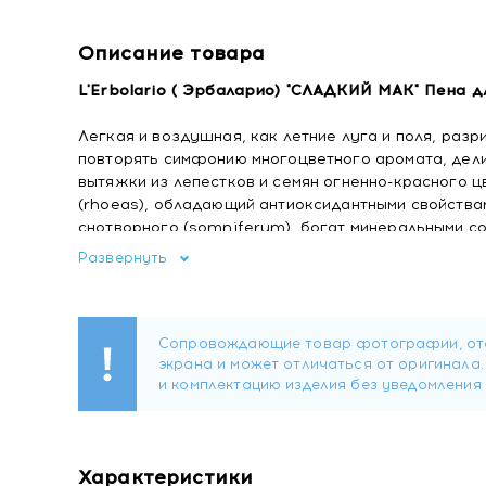
Описание товара
L'Erbolario ( Эрбаларио) "СЛАДКИЙ МАК" Пена д
Легкая и воздушная, как летние луга и поля, раз
повторять симфонию многоцветного аромата, дел
вытяжки из лепестков и семян огненно-красного ц
(rhoeas), обладающий антиоксидантными свойствам
снотворного (somniferum), богат минеральными с
тонизирующее действие.
Развернуть
Применение
: Растворить 2-3 колпачка пены для в
если предпочитаете душ.
Ароматы
: амбровые, цветочные
Состав
Aqua (Water), Lauryl glucoside, Cocamidopropyl be
Характеристики
amino acids, Parfum (Fragrance), Glycerin, Papave