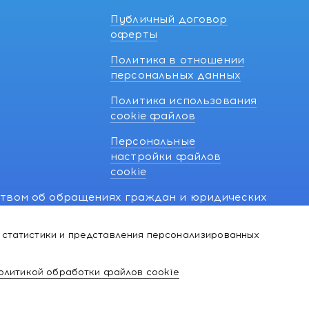
Публичный договор
оферты
Политика в отношении
персональных данных
Политика использования
cookie файлов
Персональные
настройки файлов
cookie
ством об обращениях граждан и юридических
7 270 33 26.
 статистики и представления персонализированных
й о нарушении их прав, предусмотренных
@kakvapteke.by
олитикой обработки файлов cookie