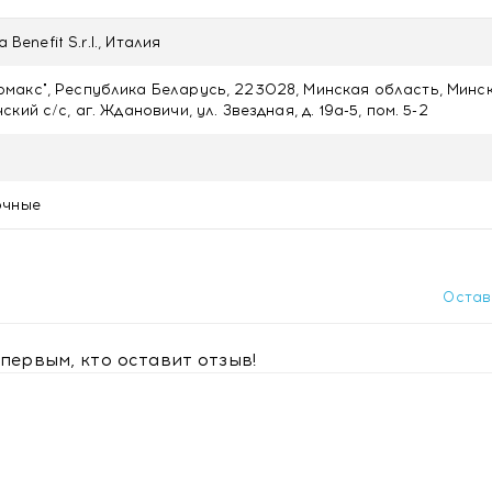
s, Disodium cocoyl glutamate, Glyceryl oleate, Citric acid, 
а Benefit S.r.l., Италия
акс", Республика Беларусь, 223028, Минская область, Минс
кий с/с, аг. Ждановичи, ул. Звездная, д. 19а-5, пом. 5-2
очные
Остав
первым, кто оставит отзыв!