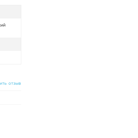
Sodium
кий
ить отзыв