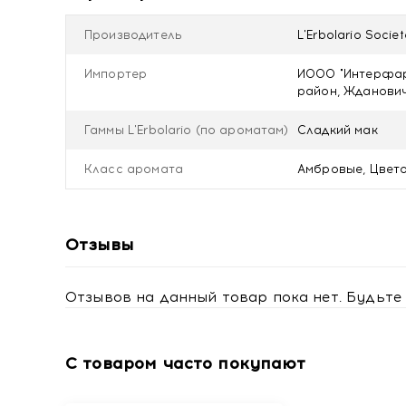
sweet almond protein, Sodium lauroyl oat amino acid
chloride, Potassium sorbate, Sodium benzoate
Производитель
L'Erbolario Societ
Импортер
ИООО "Интерфарм
район, Ждановичс
Гаммы L'Erbolario (по ароматам)
Сладкий мак
Класс аромата
Амбровые, Цвет
Отзывы
Отзывов на данный товар пока нет. Будьте 
С товаром часто покупают