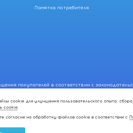
Памятка потребителя
щения покупателей в соответствии с законодатель
, отдел торговли и услуг: +375 17 270-29-14, +375 1
йлы cookie для улучшения пользовательского опыта, сбора
лномоченного рассматривать обращения покупателе
ь cookie
ей:766-55-88 (для всех мобильных операторов), info
ате согласие на обработку файлов cookie в соответствии с
П