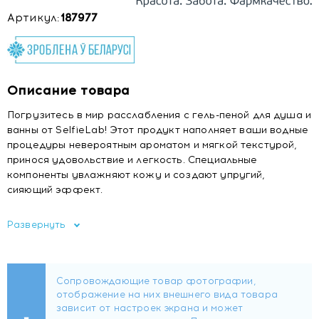
Артикул:
187977
Описание товара
Погрузитесь в мир расслабления с гель-пеной для душа и
ванны от SelfieLab! Этот продукт наполняет ваши водные
процедуры невероятным ароматом и мягкой текстурой,
принося удовольствие и легкость. Специальные
компоненты увлажняют кожу и создают упругий,
сияющий эффект.
Раскроем секрет: благодаря нежным цветочно-
Развернуть
фруктовым нотам гель-пена подарит сеанс
ароматерапии.
Активные компоненты
Натуральный экстракт мяты
Экстракт лаванды