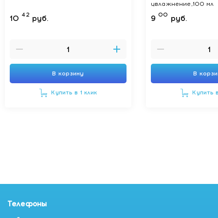
увлажнение,100 мл
42
00
10
руб.
9
руб.
В корзину
В корз
Купить в 1 клик
Купить в
Телефоны