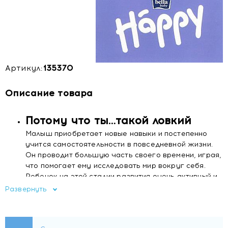
Артикул:
135370
Описание товара
Потому что ты…такой ловкий
Малыш приобретает новые навыки и постепенно
учится самостоятельности в повседневной жизни.
Он проводит большую часть своего времени, играя,
что помогает ему исследовать мир вокруг себя.
Ребенок на этой стадии развития очень активный и
подвижный, а иногда и немного нетерпеливый. Quick
Развернуть
& Easy System - это способ быстрой смены
подгузников и немедленного возврата к игре.
Также это решение, которое помогает ребенку