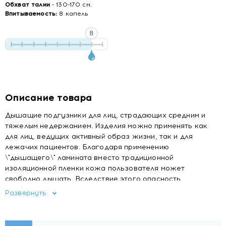
Обхват талии
- 130-170 см.
Впитываемость:
8 капель
Описание товара
Дышащие подгузники для лиц, страдающих средним и
тяжелым недержанием. Изделия можно применять как
для лиц, ведущих активный образ жизни, так и для
лежачих пациентов. Благодаря применению
\"дышащего\" ламината вместо традиционной
изоляционной пленки кожа пользователя может
свободно дышать. Вследствие этого опасность
возникновения опрелостей и пролежней сведена к
Развернуть
минимуму. Применение "дышащих" подгузников
существенно повышает комфорт пациента и позволяет
поддерживать кожу в хорошем состоянии. Вместо