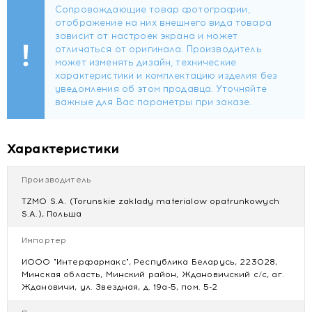
обыкновенных липучек в изделии применены
специальные застежки-липучки, которые надежно
крепятся на внешнем слое подгузника. Уровень
впитываемости подгузников Super Seni Trio значительно
увеличен, они предназначены для лиц с очень тяжелым
недержанием мочи.
Преимущества:
Двойной впитывающий слой – высокая
Характеристики
впитываемость и чувство сухости
Fit& Dry – лучшее прилегание к телу и повышенное
чувство сухости благодаря сужению впитывающего
Производитель
слоя и увеличению концентрации суперабсорбента
TZMO S.A. (Torunskie zaklady materialow opatrunkowych
в центральной части
S.A.), Польша
Ощущение сухости – система Extra Dry System
способствует более быстрому и лучшему
Импортер
распределению жидкости внутри впитывающего
ИООО "Интерфармакс", Республика Беларусь, 223028,
слоя
Минская область, Минский район, Ждановичский с/с, аг.
Благоприятны для кожи – очень мягкие и позволяют
Ждановичи, ул. Звездная, д. 19а-5, пом. 5-2
коже дышать
Дополнительная защита – гидрофобные бортики