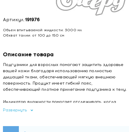
Артикул:
191976
Объем впитываемой жидкости: 3000 мл
Обхват талии: от 100 до 150 см
Описание товара
Подгузники для взрослых помогают защитить здоровье
вашей кожи благодаря использованию полностью
дышащей ткани, обеспечивающей мягкую внешнюю
поверхность. Продукт имеет гибкий пояс,
обеспечивающий плотное прилегание подгузника к телу.
Индикатор влажности помогает отслеживать, когда
нужно сменить подгузник.
Развернуть
Эти подгузники для взрослых предназначены для
безопасности и подходят для более широкого спектра