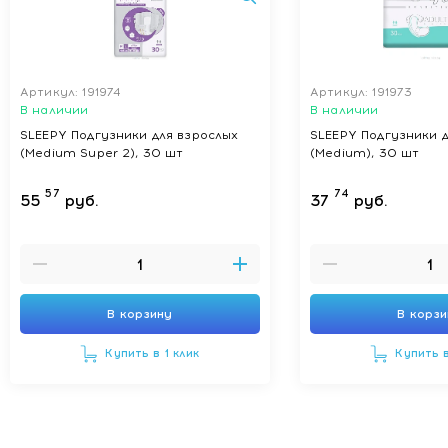
Артикул: 191974
Артикул: 191973
В наличии
В наличии
SLEEPY Подгузники для взрослых
SLEEPY Подгузники 
(Medium Super 2), 30 шт
(Medium), 30 шт
57
74
55
руб.
37
руб.
В корзину
В корз
Купить в 1 клик
Купить в