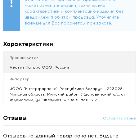
готовить: нужно просто добавить кипящей воды, без
варки и подождать 3 минуты!
Ингредиенты
Овощи (тыква, картофель, морковь), крахмал
картофельный, сахар, хлопья кукурузные, соль
Характеристики
поваренная, заменитель сливок на растительной основе
(кукурузный сироп, масло растительное, молочный
Производитель
белок), миндаль, сырный порошок, бульон овощной,
пряности (куркума, орех мускатный).
Леовит Нутрио ООО, Россия
Импортер
Купить Суп тыквенный с миндалем. Пакет 20 г
Цена Суп тыквенный с миндалем. Пакет 20 г
ИООО "Интерфармакс", Республика Беларусь, 223028,
Отзывы Суп тыквенный с миндалем. Пакет 20 г
Минская область, Минский район, Ждановичский с/с, аг.
Ждановичи, ул. Звездная, д. 19а-5, пом. 5-2
Отзывы
Оставить отзыв
Отзывов на данный товар пока нет. Будьте