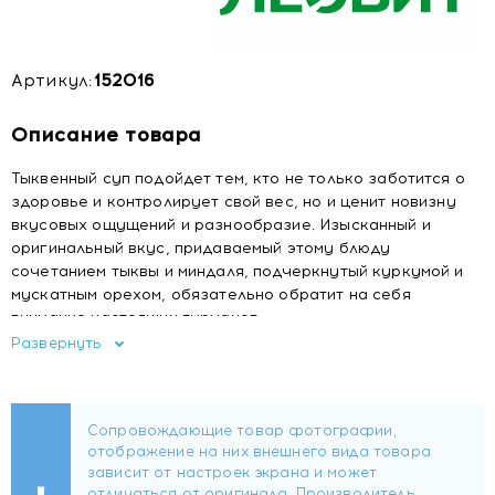
Артикул:
152016
Описание товара
Тыквенный суп подойдет тем, кто не только заботится о
здоровье и контролирует свой вес, но и ценит новизну
вкусовых ощущений и разнообразие. Изысканный и
оригинальный вкус, придаваемый этому блюду
сочетанием тыквы и миндаля, подчеркнутый куркумой и
мускатным орехом, обязательно обратит на себя
внимание настоящих гурманов.
Развернуть
ПРИМЕНЕНИЕ
Супы для похудения «Худеем за неделю» (БиоСлимика)
созданы специально в помощь всем, кто стремится
снизить свой вес, уменьшить количество жира в
организме, стать здоровее и красивее. Их совсем легко