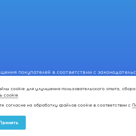
щения покупателей в соответствии с законодатель
, отдел торговли и услуг: +375 17 270-29-14, +375 1
йлы cookie для улучшения пользовательского опыта, сбора
лномоченного рассматривать обращения покупателе
ь cookie
ей:766-55-88 (для всех мобильных операторов), info
ате согласие на обработку файлов cookie в соответствии с
П
ки и товаров для
Принять