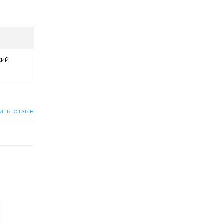
лудочной
кий
корень
ить отзыв