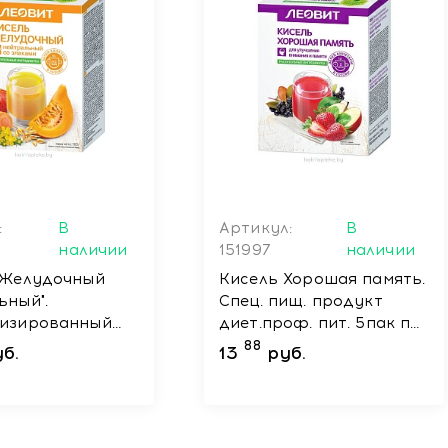
:
В
Артикул:
В
наличии
151997
наличии
"Желудочный
Кисель Хорошая память.
ьный".
Спец. пищ. продукт
лизированный
диет.проф. пит. 5пак по
 продукт
20г. Уп100г
88
б.
13
руб.
ского
ктического
 5 пакетов по
аковка 100 г