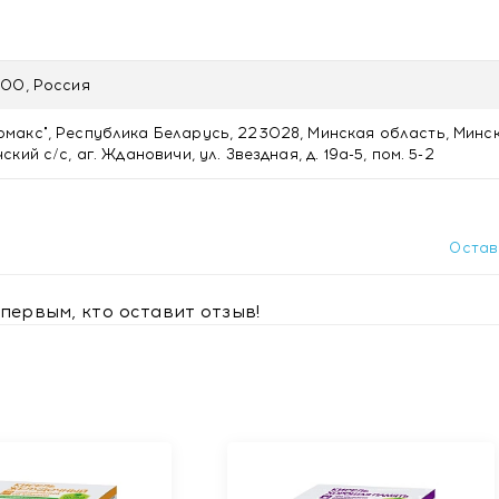
ижает интоксикацию
аметров крови, мочи, копрограммы и уменьшает отек подже
ООО, Россия
акс", Республика Беларусь, 223028, Минская область, Минс
е ограничена.
кий с/с, аг. Ждановичи, ул. Звездная, д. 19а-5, пом. 5-2
ки, черника, барбарис), гречка, витамин С, корень лопуха, 
роматизатор.
Остав
первым, кто оставит отзыв!