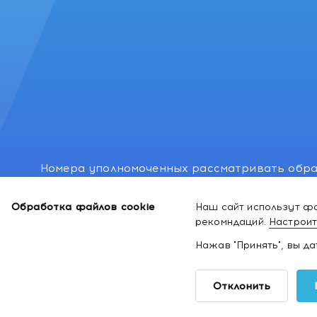
Номера уполномоченных рассматривать обра
лиц: Минский районный исполнительный комитет
Обработка файлов cookie
Наш сайт использут фа
Номер и адрес электронной почты лица, упо
рекомндаций.
Настроит
законодательством о защите прав потребител
Нажав "Принять", вы д
2026 ©
Интернет-магазин космети
Отклонить
здоровья
kakvapteke.by