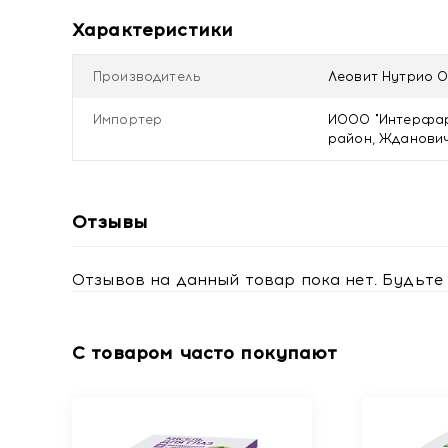
Улучшает аппетит и нормализует стул
Характеристики
Оказывает общеукрепляющее действие и сн
Нормализует показатели биохимических пар
железы, по данным УЗИ
Производитель
Леовит Нутрио 
Рекомендации по применению
Импортер
ИООО "Интерфарм
Принимать 1-2 раза в день. Длительность приема н
район, Ждановичс
Состав
Сахароза, крахмал, кальций, фрукты и ягоды (ябло
девясила, семена (лен, тмин), лимонная кислота, а
Отзывы
Отзывов на данный товар пока нет. Будьте 
С товаром часто покупают