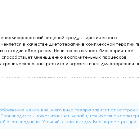
пециализированный пищевой продукт диетического
меняется в качестве диетотерапии в комплексной терапии п
 в стадии обострения. Напиток оказывает благоприятное
 способствует уменьшению воспалительных процессов
 хронического панкреатита и эффективен для коррекции п
й железы, ускоряет процессы регенерации поврежденных 
ению ферментативной активности, устраняет тошноту, отр
роявления в кишечнике, нормализует консистенцию стула, 
и приводит к длительной стойкой ремиссии заболевания;
ной терапии с противовоспалительными препаратами. Достои
нный на лекарственных травах. Продукт имеет клинически
вой синдром