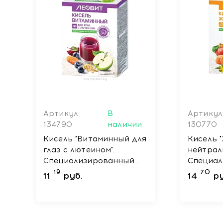
Артикул:
В
Артикул
134790
наличии
130770
Кисель "Витаминный для
Кисель 
глаз с лютеином".
нейтрал
Специализированный
Специа
пищевой продукт
пищевой
19
70
11
руб.
14
ру
диетического
диетиче
профилактического
профила
питания. 5 пакетов по 18
питания.
г. Упаковка 90 г
20 г. Уп