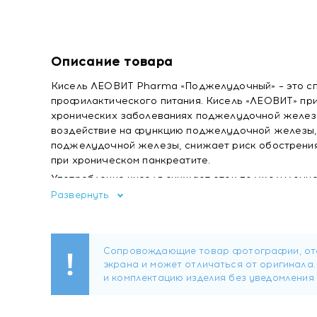
Описание товара
Кисель ЛЕОВИТ Pharma «Поджелудочный» – это с
профилактического питания. Кисель «ЛЕОВИТ» при
хронических заболеваниях поджелудочной железы
воздействие на функцию поджелудочной железы,
поджелудочной железы, снижает риск обострения
при хроническом панкреатите.
Употребление киселя снижает отек поджелудочно
поджелудочной железы, способствует восстановл
Развернуть
чувство горечи, метеоризм, уменьшает болевые п
аппетит и общее состояние.
Кисель повышает эффективность базовой терапии 
рекомендован в виде монотерапии или в комплекс
напитка является его натуральный состав, основа
подтвержденную эффективность.
Уменьшает воспалительные процессы и боле