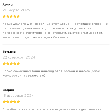
ALCOHOL. ARACHIDYL ALCOHOL. C20-22 ALKYL
Арина
PHOSPHATE. 1,2-HEXANEDIOL. ARACHIDYL GLUCOSIDE.
20 марта 2025
C20-22 ALCOHOLS. CAPRYLYL GLYCOL. FRAGRANCE
(PARFUM). GLYCYRRHETINIC ACID. POLYACRYLATE-13.
POLYISOBUTENE. POLYSORBATE 20. SIMMONDSIA
после долгого дня на солнце этот лосьон настоящее спасение.
CHINENSIS (JOJOBA) SEED OIL (SIMMONDSIA
он отлично увлажняет и успокаивает кожу, снимает
CHINENSIS SEED OIL). SODIUM HYDROXIDE. SORBITAN
покраснение. приятная консистенция, быстро впитывается.
теперь не представляю отдых без него!
ISOSTEARATE. TOCOPHERYL GLUCOSIDE. WATER (AQUA).
XANTHAN GUM.
Татьяна
22 февраля 2024
После солнечных ванн наношу этот лосьон и наслаждаюсь
комфортом и свежестью)
София
13 февраля 2024
Полюбился мне этот лосьон из-за длительного увлажнения