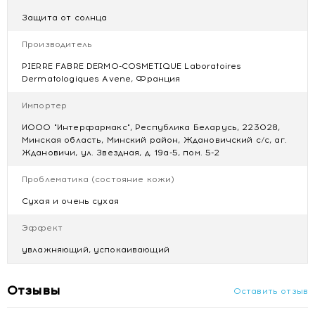
- мгновенно дарит чувство комфорта и свежести;
Защита от солнца
- обогащен термальной водой Avene, антиоксидантами и
маслом жожоба.
Производитель
PIERRE FABRE DERMO-COSMETIQUE Laboratoires
Рекомендации по применению:
наносить на чистую
Dermatologiques Avene, Франция
сухую кожу лица и тела после пребывания на солнце.
Для удобства распределения лосьона перед нанесением
Импортер
разотрите средство в ладонях.
ИООО "Интерфармакс", Республика Беларусь, 223028,
Минская область, Минский район, Ждановичский с/с, аг.
Противопоказания
:
Ждановичи, ул. Звездная, д. 19а-5, пом. 5-2
Индивидуальная непереносимость компонентов продукта.
Проблематика (состояние кожи)
Тип кожи:
для любого типа кожи, в т.ч. чувствительной
Сухая и очень сухая
Эффект
Возрастная категория:
с 2 лет
увлажняющий, успокаивающий
Форма выпуска:
лосьон
Отзывы
Состав
: AVENE THERMAL SPRING WATER (AVENE AQUA).
Оставить отзыв
CAPRYLIC/CAPRIC TRIGLYCERIDE. GLYCERIN. BEHENYL