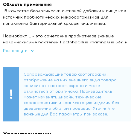
Область применения
В качестве биологически активной добавки к пище как
источник пробиотических микроорганизмов для
пополнения бактериальной флоры кишечника.
Нормобакт L – это сочетание пробиотиков (живые
молочнокислые бактерии Lactobacillus rhamnosus GG) и
пребиотиков (фруктоолигосахариды), которое
Развернуть
продлевает период жизни "полезных" бактерий и
значительно увеличивает их количество в кишечнике;
способствует восстанавлению иммунной устойчивости
организма.
Состав
Мальтодекстрин, лиофилизированные молочнокислые
бактерии Lactobacillus rhamnosus GG - 4х10^9 КОЕ,
фруктоолигосахариды, моно- и диглицериды жирных
кислот.
Форма выпуска
По 3 г порошка в саше, по 10 саше в картонной пачке.