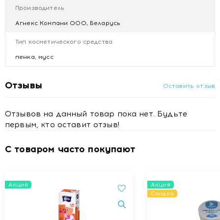
снижает риск сухости и зуда.
Производитель
Агнекс Компани ООО, Беларусь
Состав и действие (основные компоненты)
Тип косметического средства
D‑пантенол (провитамин B5) — увлажнение,
пенка, мусс
восстановление кутикулы, облегчение
расчёсывания.
Мягкие очищающие агенты — деликатно удаляют
Отзывы
Оставить отзыв
загрязнения и излишки себума.
Антисептические растительные экстракты —
Отзывов на данный товар пока нет. Будьте
успокаивают кожу и снижают риск микрозапалений.
Вспомогательные увлажнители и защитные
первым, кто оставит отзыв!
компоненты — поддерживают естественный барьер
кожи головы.
С товаром часто покупают
Показания к применению
Лежачие и малоподвижные пациенты
Акция
Акция
Период реабилитации и послеоперационный уход
Скидка
Путешествия, командировки, кемпинг
Спортсмены и послеинтенсивные тренировки