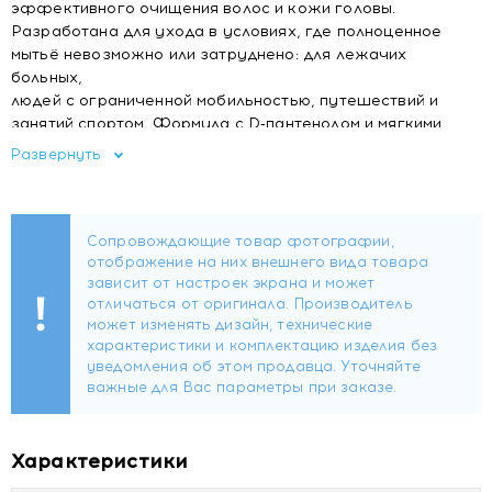
эффективного очищения волос и кожи головы.
Разработана для ухода в условиях, где полноценное
мытьё невозможно или затруднено: для лежачих
больных,
людей с ограниченной мобильностью, путешествий и
занятий спортом. Формула с D‑пантенолом и мягкими
очищающими
Развернуть
компонентами удаляет загрязнения и себум, увлажняет и
успокаивает кожу, не нарушая её естественный pH.
Очищение без воды — эффективно удаляет грязь,
жир и запахи без ополаскивания.
Восстановление и увлажнение — D‑пантенол
(провитамин B5) помогает восстановить структуру
волос и удерживать влагу.
Мягкое влияние на кожу — антисептические
экстракты и деликатные ПАВ снижают риск
раздражения.
Удобство применения — быстрое освежение волос в
Характеристики
любых условиях.
Подходит для чувствительной кожи — формула