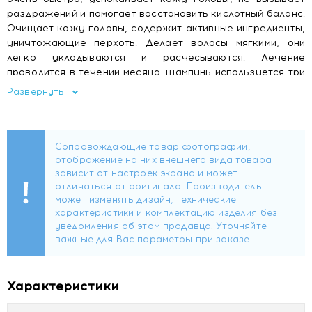
раздражений и помогает восстановить кислотный баланс.
Очищает кожу головы, содержит активные ингредиенты,
уничтожающие перхоть. Делает волосы мягкими, они
легко укладываются и расчесываются. Лечение
проводится в течении месяца: шампунь используется три
раза в неделю, далее для профилактики проблемы – раз
Развернуть
в неделю.
Характеристики