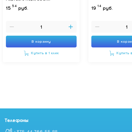
54
14
15
руб.
19
руб.
В корзину
В корз
Купить в 1 клик
Купить в
Телефоны