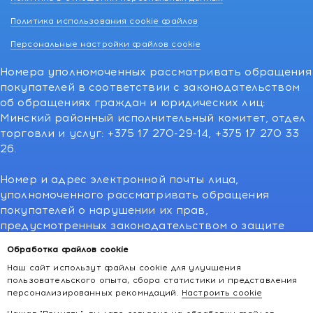
Политика использования cookie файлов
Персональные настройки файлов cookie
Номера уполномоченных рассматривать обращения
покупателей в соответствии с законодательством
об обращениях граждан и юридических лиц:
Минский районный исполнительный комитет, отдел
торговли и услуг: +375 17 270-29-14, +375 17 270 33
26.
Номер и адрес электронной почты лица,
уполномоченного рассматривать обращения
покупателей о нарушении их прав,
предусмотренных законодательством о защите
прав потребителей:766-55-88 (для всех мобильных
Обработка файлов cookie
операторов), info@kakvapteke.by
Наш сайт использут файлы cookie для улучшения
пользовательского опыта, сбора статистики и представления
персонализированных рекомндаций.
Настроить cookie