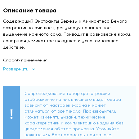
Описание товара
Содержащий Экстракты Березы и Лимнантеса Белого
эффективно очищает, регулируя повышенное
выделение кожного сала. Приводит в равновесие кожу,
совершая деликатное вяжущее и успокаивающее
действие.
Способ применения
Нанести на мокрые волосы, массировать, после чего
Развернуть
смыть.
pH, кислотно-
щелочной
5.0
баланс
Масло оливы европейской, Масло какао,
Масло пенника лугового, Экстракт
Активные
березовой коры, Экстракт кораллины
компоненты
(экстракт кораллов), Экстракт красных
водорослей