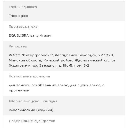
Lauryl Sulfate, Cocamidopropyl Betaine, Betaine, Glycerin,
Гаммы Equilibra
Argania Spinosa Kernel Oil, Linum Usitatissimum
(Linseed) Seed Oil, Hydrolized Wheat Protein, Guar
Tricologica
Hydroxypropyltrimonium Chloride, Camellia Sinensis
Производитель
Leaf Extract, Coco-Glucoside, Glyceryl Oleate, Sodium
Levulinate, Sodium Phytate, Potassium Sorbate, Sodium
EQUILIBRA s.r.l., Италия
Benzoate, Maltodextrin, Sodium Chloride, Citric Acid,
Parfum (Fragrance).
Импортер
ИООО "Интерфармакс", Республика Беларусь, 223028,
Купить EQUILIBRA АРГАНИЯ Шампунь защитный 250 мл
Минская область, Минский район, Ждановичский с/с, аг.
(новый дизайн)
Ждановичи, ул. Звездная, д. 19а-5, пом. 5-2
Цена EQUILIBRA АРГАНИЯ Шампунь защитный 250 мл
(новый дизайн)
Назначение шампуня
Отзывы EQUILIBRA АРГАНИЯ Шампунь защитный 250 мл
для тонких, ослабленных волос, для сухих волос, с
(новый дизайн)
протеином
Форма выпуска шампуня
классический (жидкий)
Содержание сульфатов