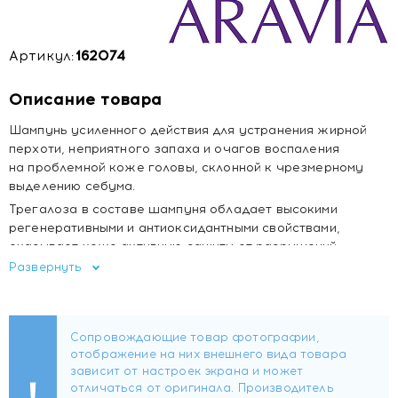
Артикул:
162074
Описание товара
Шампунь усиленного действия для устранения жирной
перхоти, неприятного запаха и очагов воспаления
на проблемной коже головы, склонной к чрезмерному
выделению себума.
Трегалоза в составе шампуня обладает высокими
регенеративными и антиоксидантными свойствами,
оказывает коже активную защиту от разрушений
на клеточном уровне, укрепляя и сохраняя целостность
Развернуть
ее мембран. Благодаря своей уникальной способности
удерживать влагу даже в самых экстремальных
условиях трегалоза обеспечивает длительное
поддержание естественного уровня гидратации кожи
и волос, придавая прядям блеск и шелковистость.
Пироктон оламин эффективен в борьбе с бактериями,
являющимися первопричиной проявления различных