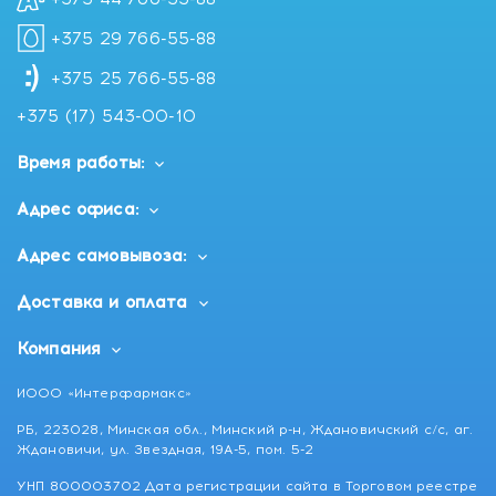
Cocamidopropyl Betaine, Sodium Chloride, Propylene
Glycol, Trehalose, PEG-7 Glyceryl Cocoate, Glycol
+375 29 766-55-88
Distearate, Parfum, Piroctone Olamine, Lactic Acid,
+375 25 766-55-88
Polyquaternium-10, Laureth-2, PEG/PPG-120/10
Trimethylolpropane Trioleate, Methylchloroisothiazolinone,
+375 (17) 543-00-10
Methylisothiazolinone.
Время работы:
Адрес офиса:
Адрес самовывоза:
Доставка и оплата
Компания
ИООО «Интерфармакс»
РБ, 223028, Минская обл., Минский р-н, Ждановичский с/с, аг.
Ждановичи, ул. Звездная, 19А-5, пом. 5-2
УНП 800003702 Дата регистрации сайта в Торговом реестре