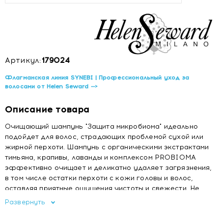
Артикул:
179024
Флагманская линия SYNEBI | Профессиональный уход за
волосами от Helen Seward -->
Описание товара
Очищающий шампунь "Защита микробиома" идеально
подойдет для волос, страдающих проблемой сухой или
жирной перхоти. Шампунь с органическими экстрактами
тимьяна, крапивы, лаванды и комплексом PROBIOMA
эффективно очищает и деликатно удаляет загрязнения,
в том числе остатки перхоти с кожи головы и волос,
оставляя приятные ощущения чистоты и свежести. Не
стимулирует секрецию сальных желез, увлажняет кожу
Развернуть
головы, оказывая регулирующее и нормализующее
воздействие. Придает объем, легкость и мягкость. 90%