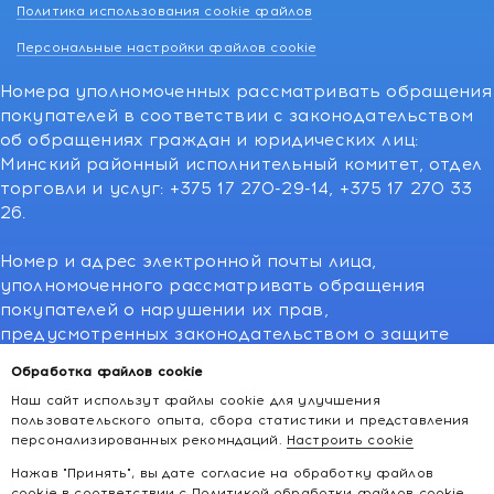
Политика использования cookie файлов
Персональные настройки файлов cookie
Номера уполномоченных рассматривать обращения
покупателей в соответствии с законодательством
об обращениях граждан и юридических лиц:
Минский районный исполнительный комитет, отдел
торговли и услуг: +375 17 270-29-14, +375 17 270 33
26.
Номер и адрес электронной почты лица,
уполномоченного рассматривать обращения
покупателей о нарушении их прав,
предусмотренных законодательством о защите
прав потребителей:766-55-88 (для всех мобильных
Обработка файлов cookie
операторов), info@kakvapteke.by
Наш сайт использут файлы cookie для улучшения
пользовательского опыта, сбора статистики и представления
персонализированных рекомндаций.
Настроить cookie
Нажав "Принять", вы дате согласие на обработку файлов
cookie в соответствии с
Политикой обработки файлов cookie