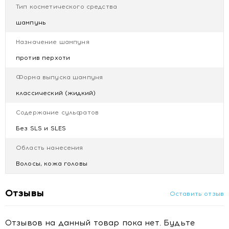
hydroxypropyltrimonium chloride, Methoxy PEG/PPG-7/3
Тип косметического средства
aminopropyl dimethicone, Glyceryl oleate, PEG-120 Methyl
шампунь
glucose trioleate, PPG-1-PEG-9 Lauryl glycol ether,
Propylene glycol, Alcohol denat., Citric acid, Parfum
Назначение шампуня
(Fragrance), Sodium gluconate, Chlorphenesin,
против перхоти
Phenoxyethanol, Caprylyl glycol.
Форма выпуска шампуня
Купить HELEN SEWARD Очищающий шампунь Защита
Микробиома для кожи головы и волос с сухой и жирной
классический (жидкий)
перхотью MEDITER THERAPY PURIFY SHAMPOO 6/S,
Содержание сульфатов
1000 мл в Минске
Без SLS и SLES
Область нанесения
Волосы, кожа головы
Отзывы
Оставить отзыв
Отзывов на данный товар пока нет. Будьте