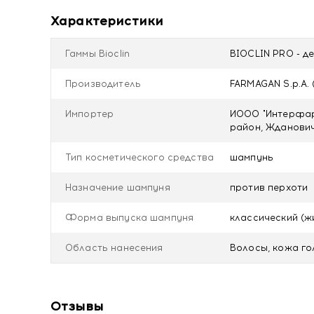
ИЗОМЕРАТ САХАРИДА — Успокаивает и уменьшает
Характеристики
Без производных пшеницы и красителей
Прошел клинические и дерматологические испыта
Гаммы Bioclin
BIOCLIN PRO - д
Протестировано на никель, кобальт, хром, паллади
Производитель
FARMAGAN S.p.A. (
Купить BIOCLIN PRO Дерматологический шампунь 
Импортер
ИООО "Интерфарм
район, Ждановичс
Тип косметического средства
шампунь
Назначение шампуня
против перхоти
Форма выпуска шампуня
классический (ж
Область нанесения
Волосы, кожа г
Отзывы