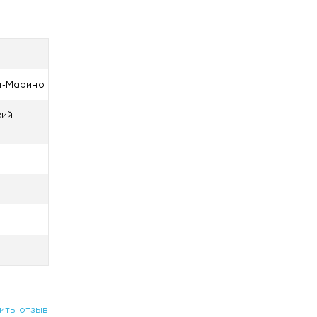
Сан-Марино
кий
ить отзыв