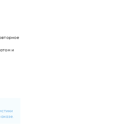
повторное
атом и
ь