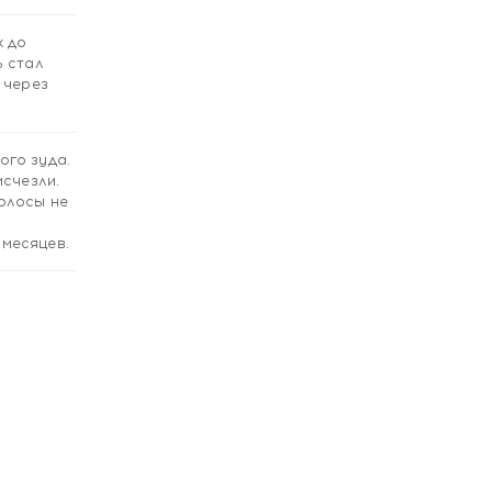
х до
ь стал
 через
ого зуда.
исчезли.
Волосы не
 месяцев.