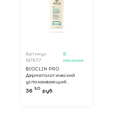
Артикул:
В
187677
наличии
BIOCLIN PRO
Дерматологический
успокаивающий
шампунь-масло 200 мл
50
36
руб.