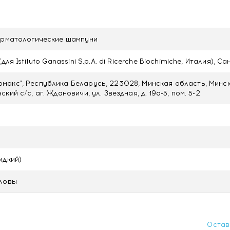
 выроботку кожного сала
ния
ерматологические шампуни
й и ртуть
для Istituto Ganassini S.p.A. di Ricerche Biochimiche, Италия), 
от жирной перхоти 200 мл с доставкой в Минске
акс", Республика Беларусь, 223028, Минская область, Минс
кий с/с, аг. Ждановичи, ул. Звездная, д. 19а-5, пом. 5-2
идкий)
оловы
Остав