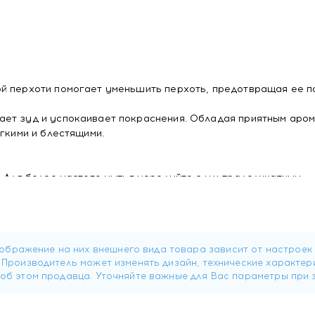
й перхоти помогает уменьшить перхоть, предотвращая ее 
ет зуд и успокаивает покраснения. Обладая приятным аром
гкими и блестящими.
. Для более частого мытья чередуйте с ультраделикатным
редотвращение ее повторного появления на срок
до 6
недел
гает контролировать роста Malassezia
ствие