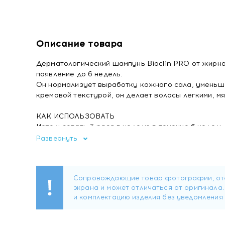
Описание товара
Дерматологический шампунь Bioclin PRO от жирно
появление до 6 недель.
Он нормализует выработку кожного сала, уменьша
кремовой текстурой, он делает волосы легкими, мя
КАК ИСПОЛЬЗОВАТЬ
Использовать 3 раза в неделю в течение 6 недель
смягчающим дерматологическим шампунем.
Развернуть
▪
Уменьшение перхоти
с первого применения
и п
▪
Мягкое
отшелушивающее
действие
▪
Успокаивает
зуд и
покраснение
▪
Регулирует выработку
кожного сала
ПИРОКТОН ОЛАМИН+ПРОПАНДИОЛ КАПРИЛАТ — Помо
САЛИЦИЛОВАЯ КИСЛОТА — Отшелушивающее дей