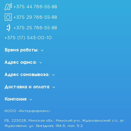
Состав:
Aqua, Sodium Laureth Sulfate, Sodium Chloride,
+375 44 766-55-88
Cocamide DEA, Cocamidopropyl Betaine, Coco Glucoside,
Parfum, PEG-4 Distearyl Ether, Glycerin, Distearyl Ether,
+375 29 766-55-88
Citric Acid, Propylene Glycol, Dicaprylyl Ether,
Amodimethicone, Hydrolyzed Milk Protein, Hydrolyzed
+375 25 766-55-88
Keratin, Cetrimonium Chloride, Trideceth-12,
+375 (17) 543-00-10
Methylchloroisothiazolinone, Methylisothiazolinone,
Sodium Benzoate
Время работы:
Адрес офиса:
Адрес самовывоза:
Доставка и оплата
Компания
ИООО «Интерфармакс»
РБ, 223028, Минская обл., Минский р-н, Ждановичский с/с, аг.
Ждановичи, ул. Звездная, 19А-5, пом. 5-2