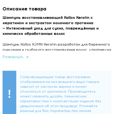
Описание товара
Шампунь восстанавливающий Kallos Keratin с
кератином и экстрактом молочного протеина
— Интенсивный уход для сухих, повреждённых и
химически обработанных волос
Шампунь Kallos KJMN Keratin разработан для бережного
очищения и глубокого восстановления волос, утративших
структурную целостность под воздействием
Развернуть
окрашивания, химической завивки, термоукладки или
агрессивных внешних факторов. Формула обогащена
двойным комплексом активных компонентов — кератином
и молочным протеином, — которые работают
синергетически для укрепления внутренней структуры
волоса и восстановления гладкости его внешнего слоя.
Результат — мягкие, послушные волосы с естественным
сиянием без эффекта утяжеления.
Кератин: восстановление изнутри
Кератин, являющийся основным структурным белком